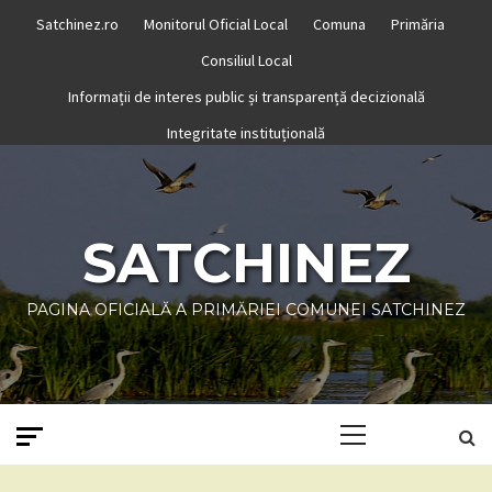
Skip
Satchinez.ro
Monitorul Oficial Local
Comuna
Primăria
to
Consiliul Local
content
Informații de interes public și transparență decizională
Integritate instituțională
SATCHINEZ
PAGINA OFICIALĂ A PRIMĂRIEI COMUNEI SATCHINEZ
Primary
Menu