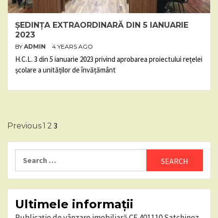
ȘEDINȚA EXTRAORDINARĂ DIN 5 IANUARIE
2023
BY
ADMIN
4 YEARS AGO
H.C.L. 3 din 5 ianuarie 2023 privind aprobarea proiectului rețelei
școlare a unităților de învățământ
Posts
3
Previous
1
2
pagination
Search
for:
Ultimele informații
Publicație de vânzare imobiliară CF 401110 Satchinez