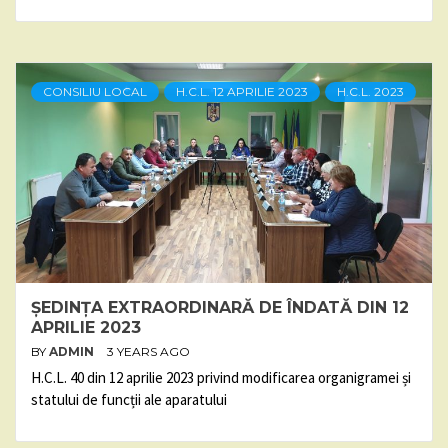
CONSILIU LOCAL
H.C.L. 12 APRILIE 2023
H.C.L. 2023
ȘEDINȚA EXTRAORDINARĂ DE ÎNDATĂ DIN 12
APRILIE 2023
BY
ADMIN
3 YEARS AGO
H.C.L. 40 din 12 aprilie 2023 privind modificarea organigramei și
statului de funcții ale aparatului