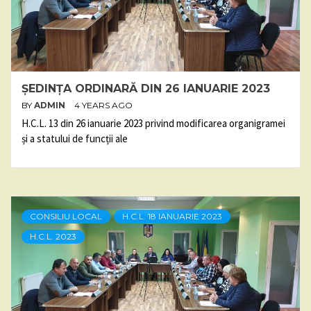
ȘEDINȚA ORDINARĂ DIN 26 IANUARIE 2023
BY
ADMIN
4 YEARS AGO
H.C.L. 13 din 26 ianuarie 2023 privind modificarea organigramei
și a statului de funcții ale
CONSILIU LOCAL
H.C.L. 18 IANUARIE 2023
H.C.L. 2023