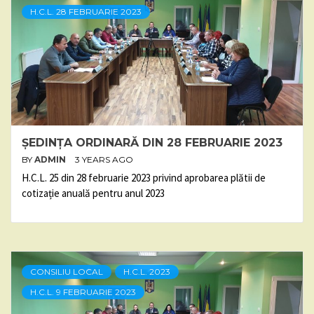
H.C.L. 28 FEBRUARIE 2023
ȘEDINȚA ORDINARĂ DIN 28 FEBRUARIE 2023
BY
ADMIN
3 YEARS AGO
H.C.L. 25 din 28 februarie 2023 privind aprobarea plătii de
cotizație anuală pentru anul 2023
CONSILIU LOCAL
H.C.L. 2023
H.C.L. 9 FEBRUARIE 2023