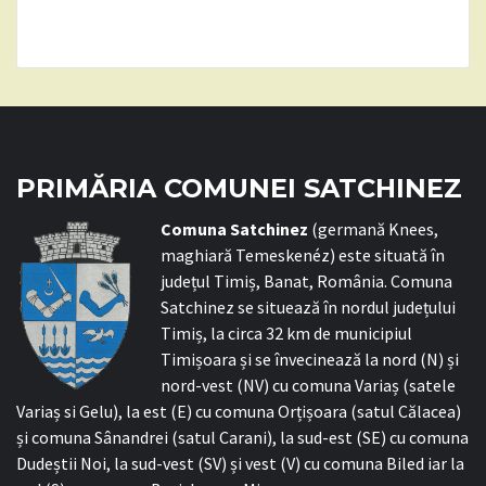
PRIMĂRIA COMUNEI SATCHINEZ
C
omuna Satchinez
(germană Knees,
maghiară Temeskenéz) este situată în
județul Timiș, Banat, România. Comuna
Satchinez se situează în nordul județului
Timiș, la circa 32 km de municipiul
Timișoara și se învecinează la nord (N) și
nord-vest (NV) cu comuna Variaș (satele
Variaș si Gelu), la est (E) cu comuna Orțișoara (satul Călacea)
și comuna Sânandrei (satul Carani), la sud-est (SE) cu comuna
Dudeștii Noi, la sud-vest (SV) și vest (V) cu comuna Biled iar la