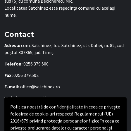
sud (S) cu comuna Becicherecu Mic.
Localitatea Satchinez este reședința comunei cu același
nume.
Contact
Adresa:
com. Satchinez, loc. Satchinez, str. Daliei, nr. 82, cod
poștal 307365, jud. Timiș
Telefon:
0256 379 500
Fax:
0256 379 502
E-mail:
office@satchinez.ro
Website:
www.satchinez.ro
Politica noastră de confidențialitate în ceea ce privește
Program cu publicul:
folosirea de cookie-uri respectă Regulamentul (UE)
Luni – Joi:
2016/679 privind protecția persoanelor fizice în ceea ce
8:00-16:30
Vineri:
privește prelucrarea datelor cu caracter personal și
8:00 – 14:00