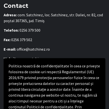
Contact
Adresa:
com. Satchinez, loc. Satchinez, str. Daliei, nr. 82, cod
poștal 307365, jud. Timiș
Telefon:
0256 379 500
Fax:
0256 379 502
E-mail:
office@satchinez.ro
Website:
www.satchinez.ro
Politica noastră de confidențialitate în ceea ce privește
Program cu publicul:
folosirea de cookie-uri respectă Regulamentul (UE)
Luni – Joi:
2016/679 privind protecția persoanelor fizice în ceea ce
8:00-16:30
Vineri:
privește prelucrarea datelor cu caracter personal și
8:00 – 14:00
privind libera circulație a acestor date. Înainte de a
continua navigarea pe website-ul nostru, te rugăm să
Politica de confidențialitate
aloci timpul necesar pentru a citi și a înțelege
conținutul Politicii de confidențialitate. Prin
Politica de confidențialitate