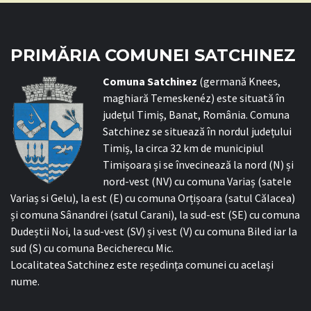
PRIMĂRIA COMUNEI SATCHINEZ
C
omuna Satchinez
(germană Knees,
maghiară Temeskenéz) este situată în
județul Timiș, Banat, România. Comuna
Satchinez se situează în nordul județului
Timiș, la circa 32 km de municipiul
Timișoara și se învecinează la nord (N) și
nord-vest (NV) cu comuna Variaș (satele
Variaș si Gelu), la est (E) cu comuna Orțișoara (satul Călacea)
și comuna Sânandrei (satul Carani), la sud-est (SE) cu comuna
Dudeștii Noi, la sud-vest (SV) și vest (V) cu comuna Biled iar la
sud (S) cu comuna Becicherecu Mic.
Localitatea Satchinez este reședința comunei cu același
nume.