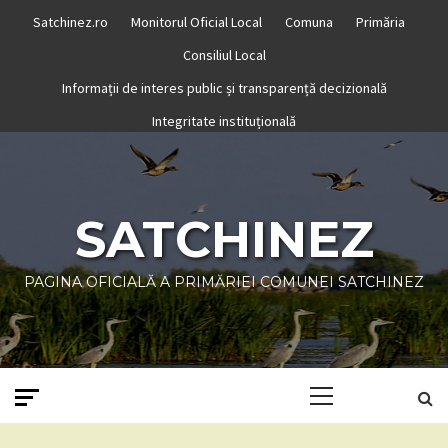
Skip
Satchinez.ro
Monitorul Oficial Local
Comuna
Primăria
to
Consiliul Local
content
Informații de interes public și transparență decizională
Integritate instituțională
SATCHINEZ
PAGINA OFICIALĂ A PRIMĂRIEI COMUNEI SATCHINEZ
Primary
Menu