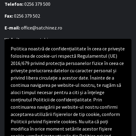
Telefon:
0256 379 500
Fax:
0256 379 502
E-mail:
office@satchinez.ro
Website:
www.satchinez.ro
Politica noastră de confidențialitate în ceea ce privește
Program cu publicul:
folosirea de cookie-uri respectă Regulamentul (UE)
Luni – Joi:
2016/679 privind protecția persoanelor fizice în ceea ce
8:00-16:30
Vineri:
privește prelucrarea datelor cu caracter personal și
8:00 – 14:00
privind libera circulație a acestor date. Înainte de a
continua navigarea pe website-ul nostru, te rugăm să
Politica de confidențialitate
aloci timpul necesar pentru a citi și a înțelege
conținutul Politicii de confidențialitate. Prin
Politica de confidențialitate
continuarea navigării pe website-ul nostru confirmi
Nota de informare privind implementarea Regulamentului
acceptarea utilizării fişierelor de tip cookie, conform
(UE) 2016/679
Politicii privind fișierele cookies. Nu uita că poți
Termeni și condiții de utilizare website
modifica în orice moment setările acestor fişiere