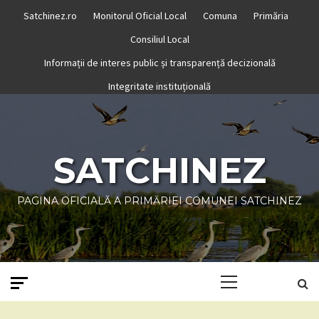
Skip
Satchinez.ro
Monitorul Oficial Local
Comuna
Primăria
to
Consiliul Local
content
Informații de interes public și transparență decizională
Integritate instituțională
SATCHINEZ
PAGINA OFICIALĂ A PRIMĂRIEI COMUNEI SATCHINEZ
Primary
Menu