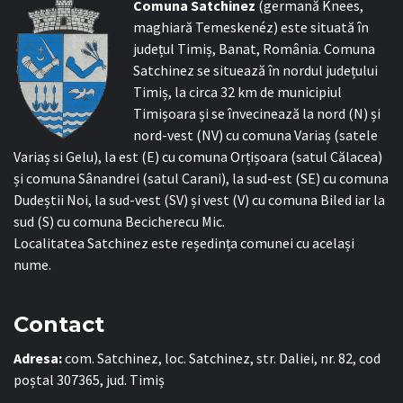
C
omuna Satchinez
(germană Knees,
maghiară Temeskenéz) este situată în
județul Timiș, Banat, România. Comuna
Satchinez se situează în nordul județului
Timiș, la circa 32 km de municipiul
Timișoara și se învecinează la nord (N) și
nord-vest (NV) cu comuna Variaș (satele
Variaș si Gelu), la est (E) cu comuna Orțișoara (satul Călacea)
și comuna Sânandrei (satul Carani), la sud-est (SE) cu comuna
Dudeștii Noi, la sud-vest (SV) și vest (V) cu comuna Biled iar la
sud (S) cu comuna Becicherecu Mic.
Localitatea Satchinez este reședința comunei cu același
nume.
Contact
Adresa:
com. Satchinez, loc. Satchinez, str. Daliei, nr. 82, cod
poștal 307365, jud. Timiș