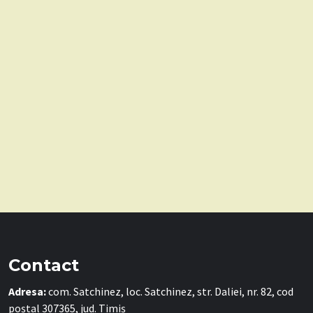
Contact
Adresa:
com. Satchinez, loc. Satchinez, str. Daliei, nr. 82, cod
poștal 307365, jud. Timiș