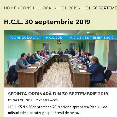
HOME
CONSILIU LOCAL
H.C.L. 2019
H.C.L. 30 SEPTEM
H.C.L. 30 septembrie 2019
CONSILIU LOCAL
H.C.L. 2019
H.C.L. 30 SEPTEMBRIE 2019
ȘEDINȚA ORDINARĂ DIN 30 SEPTEMBRIE 2019
BY
SATCHINEZ
7 YEARS AGO
H.C.L. 95 din 30 septembrie 2019 privind aprobarea Planului de
măsuri administrativ-gospodărești de pe raza