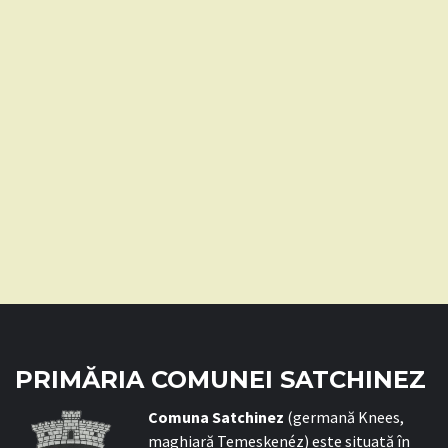
PRIMĂRIA COMUNEI SATCHINEZ
C
omuna Satchinez
(germană Knees,
maghiară Temeskenéz) este situată în