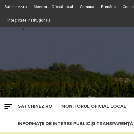
Skip
Satchinez.ro
Monitorul Oficial Local
Comuna
Primăria
Consil
to
content
Integritate instituțională
SATCHINEZ.RO
MONITORUL OFICIAL LOCAL
INFORMAȚII DE INTERES PUBLIC ȘI TRANSPARENȚ