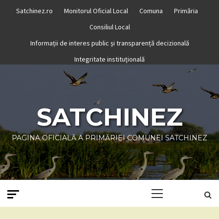
Skip
Satchinez.ro
Monitorul Oficial Local
Comuna
Primăria
to
Consiliul Local
content
Informații de interes public și transparență decizională
Integritate instituțională
SATCHINEZ
PAGINA OFICIALĂ A PRIMĂRIEI COMUNEI SATCHINEZ
Primary
Menu