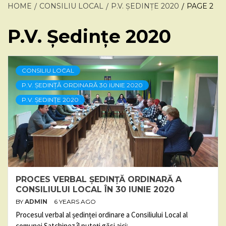
HOME
CONSILIU LOCAL
P.V. ȘEDINȚE 2020
PAGE 2
P.V. Ședințe 2020
CONSILIU LOCAL
P.V. ȘEDINȚĂ ORDINARĂ 30 IUNIE 2020
P.V. ȘEDINȚE 2020
PROCES VERBAL ȘEDINȚĂ ORDINARĂ A
CONSILIULUI LOCAL ÎN 30 IUNIE 2020
BY
ADMIN
6 YEARS AGO
Procesul verbal al ședinței ordinare a Consiliului Local al
comunei Satchinez îl puteți găsi aici: