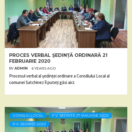
PROCES VERBAL ȘEDINȚĂ ORDINARĂ 21
FEBRUARIE 2020
BY
ADMIN
6 YEARS AGO
Procesul verbal al ședinței ordinare a Consiliului Local al
comunei Satchinez îl puteți găsi aici:
CONSILIU LOCAL
P.V. ȘEDINȚĂ 27 IANUARIE 2020
P.V. ȘEDINȚE 2020