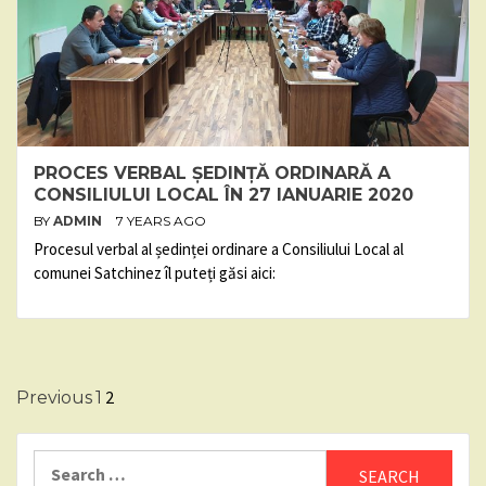
PROCES VERBAL ȘEDINȚĂ ORDINARĂ A
CONSILIULUI LOCAL ÎN 27 IANUARIE 2020
BY
ADMIN
7 YEARS AGO
Procesul verbal al ședinței ordinare a Consiliului Local al
comunei Satchinez îl puteți găsi aici:
Posts
2
Previous
1
pagination
Search