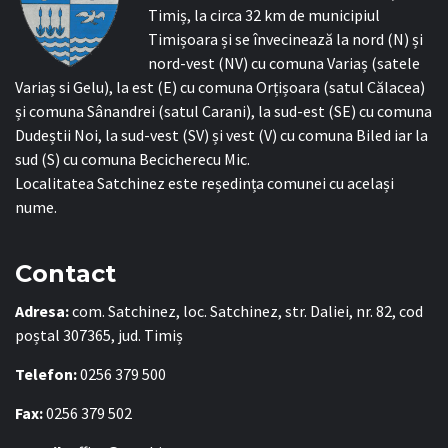
Timiș, la circa 32 km de municipiul
Timișoara și se învecinează la nord (N) și
nord-vest (NV) cu comuna Variaș (satele
Variaș si Gelu), la est (E) cu comuna Orțișoara (satul Călacea)
și comuna Sânandrei (satul Carani), la sud-est (SE) cu comuna
Dudeștii Noi, la sud-vest (SV) și vest (V) cu comuna Biled iar la
sud (S) cu comuna Becicherecu Mic.
Localitatea Satchinez este reședința comunei cu același
nume.
Contact
Adresa:
com. Satchinez, loc. Satchinez, str. Daliei, nr. 82, cod
poștal 307365, jud. Timiș
Telefon:
0256 379 500
Fax:
0256 379 502