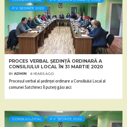
P.V. ȘEDINȚE 2020
PROCES VERBAL ȘEDINȚĂ ORDINARĂ A
CONSILIULUI LOCAL ÎN 31 MARTIE 2020
BY
ADMIN
6 YEARS AGO
Procesul verbal al ședinței ordinare a Consiliului Local al
comunei Satchinez îl puteți găsi aici:
CONSILIU LOCAL
P.V. ȘEDINȚE 2020