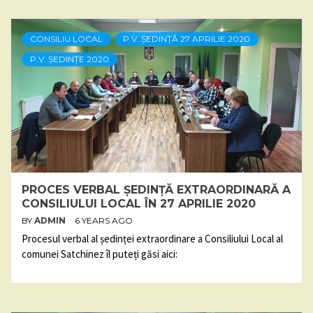
CONSILIU LOCAL
P.V. ȘEDINȚĂ 27 APRILIE 2020
P.V. ȘEDINȚE 2020
PROCES VERBAL ȘEDINȚĂ EXTRAORDINARĂ A
CONSILIULUI LOCAL ÎN 27 APRILIE 2020
BY
ADMIN
6 YEARS AGO
Procesul verbal al ședinței extraordinare a Consiliului Local al
comunei Satchinez îl puteți găsi aici: