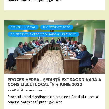
CONSILIU LOCAL
P.V. ȘEDINȚE 2020
P.V.ȘEDINȚĂ EXTRAORDINARĂ 4 IUNIE 2020
PROCES VERBAL ȘEDINȚĂ EXTRAORDINARĂ A
CONSILIULUI LOCAL ÎN 4 IUNIE 2020
BY
ADMIN
6 YEARS AGO
Procesul verbal al ședinței extraordinare a Consiliului Local al
comunei Satchinez îl puteți găsi aici: