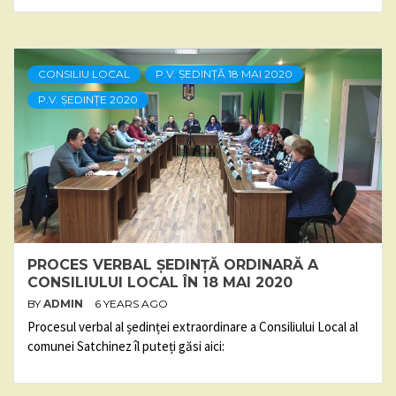
CONSILIU LOCAL
P.V. ȘEDINȚĂ 18 MAI 2020
P.V. ȘEDINȚE 2020
PROCES VERBAL ȘEDINȚĂ ORDINARĂ A
CONSILIULUI LOCAL ÎN 18 MAI 2020
BY
ADMIN
6 YEARS AGO
Procesul verbal al ședinței extraordinare a Consiliului Local al
comunei Satchinez îl puteți găsi aici: