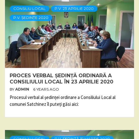
CONSILIU LOCAL
P.V. 23 APRILIE 2020
P.V. ȘEDINȚE 2020
PROCES VERBAL ȘEDINȚĂ ORDINARĂ A
CONSILIULUI LOCAL ÎN 23 APRILIE 2020
BY
ADMIN
6 YEARS AGO
Procesul verbal al ședinței ordinare a Consiliului Local al
comunei Satchinez îl puteți găsi aici:
CONSILIU LOCAL
P.V. ȘEDINȚĂ 31 MARTIE 2020