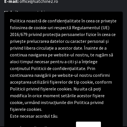
E-mail:
office@satchinez.ro
Website:
www.satchinez.ro
Politica noastră de confidențialitate în ceea ce privește
Program cu publicul:
folosirea de cookie-uri respectă Regulamentul (UE)
Luni – Joi:
2016/679 privind protecția persoanelor fizice în ceea ce
8:00-16:30
Vineri:
privește prelucrarea datelor cu caracter personal și
8:00 – 14:00
privind libera circulație a acestor date. Înainte de a
continua navigarea pe website-ul nostru, te rugăm să
Politica de confidențialitate
aloci timpul necesar pentru a citi și a înțelege
conținutul Politicii de confidențialitate. Prin
Politica de confidențialitate
continuarea navigării pe website-ul nostru confirmi
Nota de informare privind implementarea Regulamentului
acceptarea utilizării fişierelor de tip cookie, conform
(UE) 2016/679
Politicii privind fișierele cookies. Nu uita că poți
Termeni și condiții de utilizare website
modifica în orice moment setările acestor fişiere
cookie, urmând instrucțiunile din Politica privind
fișierele cookies.
Este necesar acordul tău.
Facebook