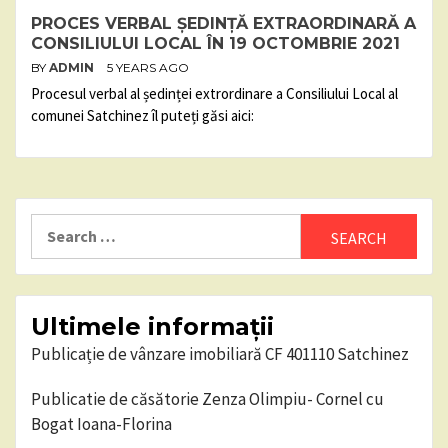
PROCES VERBAL ȘEDINȚĂ EXTRAORDINARĂ A
CONSILIULUI LOCAL ÎN 19 OCTOMBRIE 2021
BY
ADMIN
5 YEARS AGO
Procesul verbal al ședinței extrordinare a Consiliului Local al
comunei Satchinez îl puteți găsi aici:
Search
for:
Ultimele informații
Publicație de vânzare imobiliară CF 401110 Satchinez
Publicatie de căsătorie Zenza Olimpiu- Cornel cu
Bogat Ioana-Florina