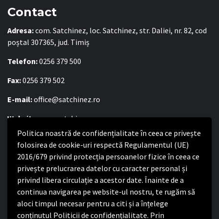
Contact
Adresa:
com. Satchinez, loc. Satchinez, str. Daliei, nr. 82, cod
poștal 307365, jud. Timiș
Telefon:
0256 379 500
Fax:
0256 379 502
E-mail:
office@satchinez.ro
Website:
www.satchinez.ro
Politica noastră de confidențialitate în ceea ce privește
Program cu publicul:
folosirea de cookie-uri respectă Regulamentul (UE)
Luni – Joi:
2016/679 privind protecția persoanelor fizice în ceea ce
8:00-16:30
Vineri:
privește prelucrarea datelor cu caracter personal și
8:00 – 14:00
privind libera circulație a acestor date. Înainte de a
continua navigarea pe website-ul nostru, te rugăm să
Politica de confidențialitate
aloci timpul necesar pentru a citi și a înțelege
conținutul Politicii de confidențialitate. Prin