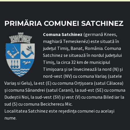
PRIMĂRIA COMUNEI SATCHINEZ
C
omuna Satchinez
(germană Knees,
maghiară Temeskenéz) este situată în
județul Timiș, Banat, România. Comuna
Satchinez se situează în nordul județului
Timiș, la circa 32 km de municipiul
Timișoara și se învecinează la nord (N) și
nord-vest (NV) cu comuna Variaș (satele
Variaș si Gelu), la est (E) cu comuna Orțișoara (satul Călacea)
și comuna Sânandrei (satul Carani), la sud-est (SE) cu comuna
Dudeștii Noi, la sud-vest (SV) și vest (V) cu comuna Biled iar la
sud (S) cu comuna Becicherecu Mic.
Localitatea Satchinez este reședința comunei cu același
nume.