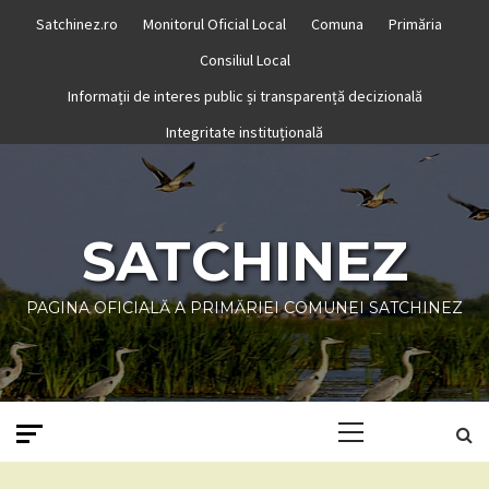
Skip
Satchinez.ro
Monitorul Oficial Local
Comuna
Primăria
to
Consiliul Local
content
Informații de interes public și transparență decizională
Integritate instituțională
SATCHINEZ
PAGINA OFICIALĂ A PRIMĂRIEI COMUNEI SATCHINEZ
Primary
Menu