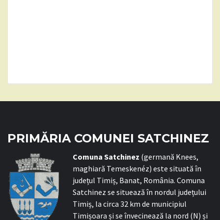
PRIMĂRIA COMUNEI SATCHINEZ
C
omuna Satchinez
(germană Knees,
maghiară Temeskenéz) este situată în
județul Timiș, Banat, România. Comuna
Satchinez se situează în nordul județului
Timiș, la circa 32 km de municipiul
Timișoara și se învecinează la nord (N) și