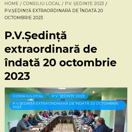
HOME
CONSILIU LOCAL
P.V. ȘEDINȚE 2023
P.V.ȘEDINȚĂ EXTRAORDINARĂ DE ÎNDATĂ 20
OCTOMBRIE 2023
P.V.Ședință
extraordinară de
îndată 20 octombrie
2023
CONSILIU LOCAL
P.V. ȘEDINȚE 2023
P.V.ȘEDINȚĂ EXTRAORDINARĂ DE ÎNDATĂ 20 OCTOMBRIE
2023