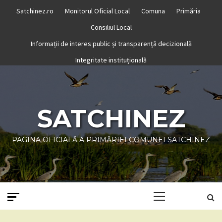
Skip
Satchinez.ro
Monitorul Oficial Local
Comuna
Primăria
to
Consiliul Local
content
Informații de interes public și transparență decizională
Integritate instituțională
SATCHINEZ
PAGINA OFICIALĂ A PRIMĂRIEI COMUNEI SATCHINEZ
Primary
Menu