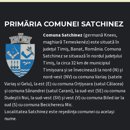
PRIMĂRIA COMUNEI SATCHINEZ
C
omuna Satchinez
(germană Knees,
maghiară Temeskenéz) este situată în
județul Timiș, Banat, România. Comuna
Satchinez se situează în nordul județului
Timiș, la circa 32 km de municipiul
Timișoara și se învecinează la nord (N) și
nord-vest (NV) cu comuna Variaș (satele
Variaș si Gelu), la est (E) cu comuna Orțișoara (satul Călacea)
și comuna Sânandrei (satul Carani), la sud-est (SE) cu comuna
Dudeștii Noi, la sud-vest (SV) și vest (V) cu comuna Biled iar la
sud (S) cu comuna Becicherecu Mic.
Localitatea Satchinez este reședința comunei cu același
nume.