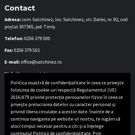
Contact
Adresa:
com. Satchinez, loc. Satchinez, str. Daliei, nr. 82, cod
poștal 307365, jud. Timiș
Telefon:
0256 379 500
Fax:
0256 379 502
E-mail:
office@satchinez.ro
Website:
www.satchinez.ro
Politica noastră de confidențialitate în ceea ce privește
Program cu publicul:
folosirea de cookie-uri respectă Regulamentul (UE)
Luni – Joi:
2016/679 privind protecția persoanelor fizice în ceea ce
8:00-16:30
Vineri:
privește prelucrarea datelor cu caracter personal și
8:00 – 14:00
privind libera circulație a acestor date. Înainte de a
continua navigarea pe website-ul nostru, te rugăm să
Politica de confidențialitate
aloci timpul necesar pentru a citi și a înțelege
conținutul Politicii de confidențialitate. Prin