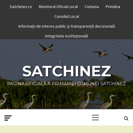
Skip
Satchinez.ro
Monitorul Oficial Local
Comuna
Primăria
to
Consiliul Local
content
Informații de interes public și transparență decizională
Integritate instituțională
SATCHINEZ
PAGINA OFICIALĂ A PRIMĂRIEI COMUNEI SATCHINEZ
Primary
Menu