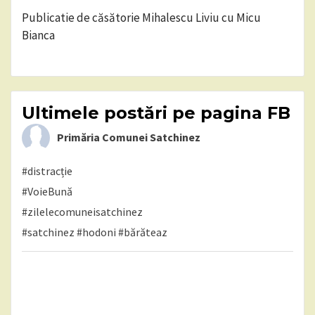
Publicatie de căsătorie Mihalescu Liviu cu Micu
Bianca
Ultimele postări pe pagina FB
Primăria Comunei Satchinez
#distracție
#VoieBună
#zilelecomuneisatchinez
#satchinez
#hodoni
#bărăteaz