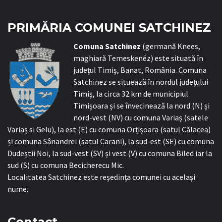
PRIMĂRIA COMUNEI SATCHINEZ
C
omuna Satchinez
(germană Knees,
maghiară Temeskenéz) este situată în
județul Timiș, Banat, România. Comuna
Satchinez se situează în nordul județului
Timiș, la circa 32 km de municipiul
Timișoara și se învecinează la nord (N) și
nord-vest (NV) cu comuna Variaș (satele
Variaș si Gelu), la est (E) cu comuna Orțișoara (satul Călacea)
și comuna Sânandrei (satul Carani), la sud-est (SE) cu comuna
Dudeștii Noi, la sud-vest (SV) și vest (V) cu comuna Biled iar la
sud (S) cu comuna Becicherecu Mic.
Localitatea Satchinez este reședința comunei cu același
nume.
Contact