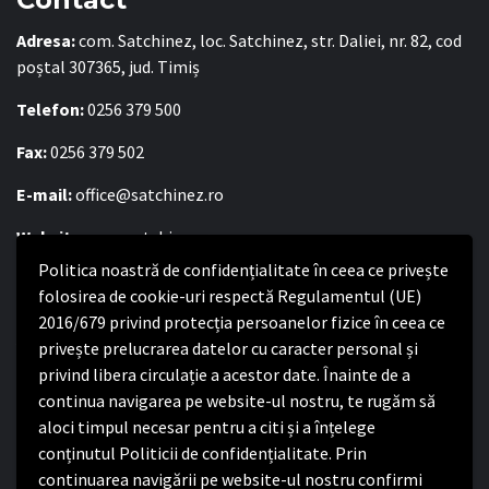
Adresa:
com. Satchinez, loc. Satchinez, str. Daliei, nr. 82, cod
poștal 307365, jud. Timiș
Telefon:
0256 379 500
Fax:
0256 379 502
E-mail:
office@satchinez.ro
Website:
www.satchinez.ro
Politica noastră de confidențialitate în ceea ce privește
Program cu publicul:
folosirea de cookie-uri respectă Regulamentul (UE)
Luni – Joi:
2016/679 privind protecția persoanelor fizice în ceea ce
8:00-16:30
Vineri:
privește prelucrarea datelor cu caracter personal și
8:00 – 14:00
privind libera circulație a acestor date. Înainte de a
continua navigarea pe website-ul nostru, te rugăm să
Politica de confidențialitate
aloci timpul necesar pentru a citi și a înțelege
conținutul Politicii de confidențialitate. Prin
Politica de confidențialitate
continuarea navigării pe website-ul nostru confirmi