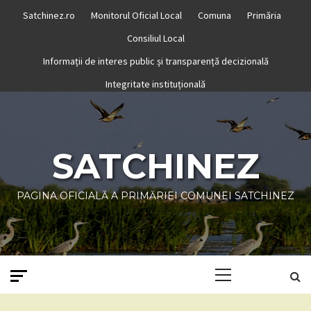
Skip
Satchinez.ro
Monitorul Oficial Local
Comuna
Primăria
to
Consiliul Local
content
Informații de interes public și transparență decizională
Integritate instituțională
SATCHINEZ
PAGINA OFICIALĂ A PRIMĂRIEI COMUNEI SATCHINEZ
Primary
Menu