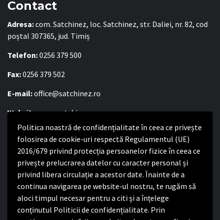
Contact
Adresa:
com. Satchinez, loc. Satchinez, str. Daliei, nr. 82, cod
poștal 307365, jud. Timiș
Telefon:
0256 379 500
Fax:
0256 379 502
E-mail:
office@satchinez.ro
Website:
www.satchinez.ro
Politica noastră de confidențialitate în ceea ce privește
Program cu publicul:
folosirea de cookie-uri respectă Regulamentul (UE)
Luni – Joi:
2016/679 privind protecția persoanelor fizice în ceea ce
8:00-16:30
Vineri:
privește prelucrarea datelor cu caracter personal și
8:00 – 14:00
privind libera circulație a acestor date. Înainte de a
continua navigarea pe website-ul nostru, te rugăm să
Politica de confidențialitate
aloci timpul necesar pentru a citi și a înțelege
conținutul Politicii de confidențialitate. Prin
Politica de confidențialitate