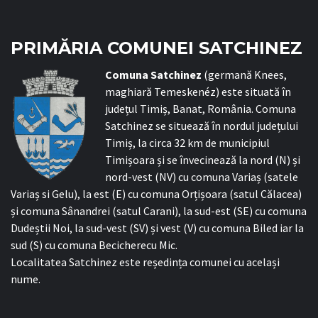
PRIMĂRIA COMUNEI SATCHINEZ
C
omuna Satchinez
(germană Knees,
maghiară Temeskenéz) este situată în
județul Timiș, Banat, România. Comuna
Satchinez se situează în nordul județului
Timiș, la circa 32 km de municipiul
Timișoara și se învecinează la nord (N) și
nord-vest (NV) cu comuna Variaș (satele
Variaș si Gelu), la est (E) cu comuna Orțișoara (satul Călacea)
și comuna Sânandrei (satul Carani), la sud-est (SE) cu comuna
Dudeștii Noi, la sud-vest (SV) și vest (V) cu comuna Biled iar la
sud (S) cu comuna Becicherecu Mic.
Localitatea Satchinez este reședința comunei cu același
nume.