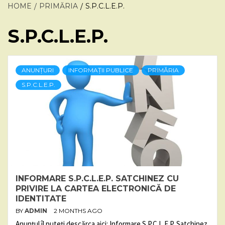
HOME
PRIMĂRIA
S.P.C.L.E.P.
S.P.C.L.E.P.
ANUNȚURI
INFORMAȚII PUBLICE
PRIMĂRIA
S.P.C.L.E.P.
INFORMARE S.P.C.L.E.P. SATCHINEZ CU
PRIVIRE LA CARTEA ELECTRONICĂ DE
IDENTITATE
BY
ADMIN
2 MONTHS AGO
Anunțul îl puteți descărca aici: Informare S.P.C.L.E.P. Satchinez