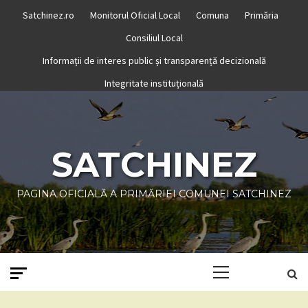
Skip
Satchinez.ro
Monitorul Oficial Local
Comuna
Primăria
to
Consiliul Local
content
Informații de interes public și transparență decizională
Integritate instituțională
SATCHINEZ
PAGINA OFICIALĂ A PRIMĂRIEI COMUNEI SATCHINEZ
Primary
Menu