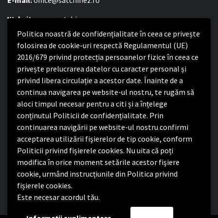
E-mail:
office@satchinez.ro
Website:
www.satchinez.ro
Politica noastră de confidențialitate în ceea ce privește
Program cu publicul:
folosirea de cookie-uri respectă Regulamentul (UE)
Luni – Joi:
2016/679 privind protecția persoanelor fizice în ceea ce
8:00-16:30
Vineri:
privește prelucrarea datelor cu caracter personal și
8:00 – 14:00
privind libera circulație a acestor date. Înainte de a
continua navigarea pe website-ul nostru, te rugăm să
Politica de confidențialitate
aloci timpul necesar pentru a citi și a înțelege
conținutul Politicii de confidențialitate. Prin
Politica de confidențialitate
continuarea navigării pe website-ul nostru confirmi
Nota de informare privind implementarea Regulamentului
acceptarea utilizării fişierelor de tip cookie, conform
(UE) 2016/679
Politicii privind fișierele cookies. Nu uita că poți
Termeni și condiții de utilizare website
modifica în orice moment setările acestor fişiere
cookie, urmând instrucțiunile din Politica privind
fișierele cookies.
Este necesar acordul tău.
Facebook