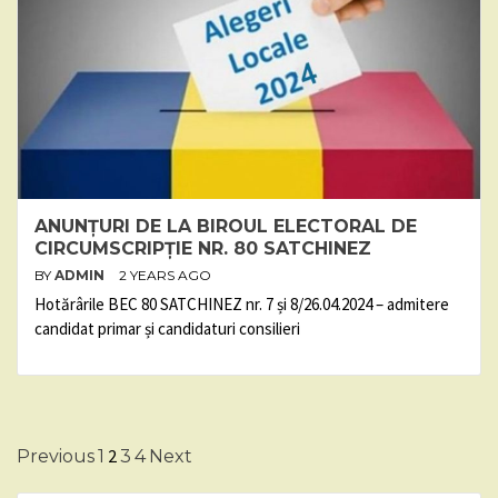
ANUNȚURI DE LA BIROUL ELECTORAL DE
CIRCUMSCRIPȚIE NR. 80 SATCHINEZ
BY
ADMIN
2 YEARS AGO
Hotărârile BEC 80 SATCHINEZ nr. 7 și 8/26.04.2024 – admitere
candidat primar și candidaturi consilieri
Posts
2
Previous
1
3
4
Next