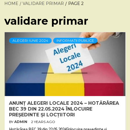
HOME
VALIDARE PRIMAR
PAGE 2
validare primar
ALEGERI IUNIE 2024
INFORMAȚII PUBLICE
ANUNȚ ALEGERI LOCALE 2024 – HOTĂRÂREA
BEC 39 DIN 22.05.2024 ÎNLOCUIRE
PREȘEDINTE ȘI LOCȚIITORI
BY
ADMIN
2 YEARS AGO
Hotărârea BEC 39 din 22.05.2024 înlocuire președinte și