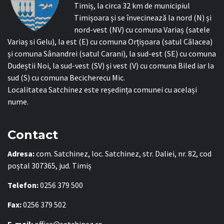
Timiș, la circa 32 km de municipiul
Timișoara și se învecinează la nord (N) și
nord-vest (NV) cu comuna Variaș (satele
Variaș si Gelu), la est (E) cu comuna Orțișoara (satul Călacea)
și comuna Sânandrei (satul Carani), la sud-est (SE) cu comuna
Dudeștii Noi, la sud-vest (SV) și vest (V) cu comuna Biled iar la
sud (S) cu comuna Becicherecu Mic.
Localitatea Satchinez este reședința comunei cu același
nume.
Contact
Adresa:
com. Satchinez, loc. Satchinez, str. Daliei, nr. 82, cod
poștal 307365, jud. Timiș
Telefon:
0256 379 500
Fax:
0256 379 502