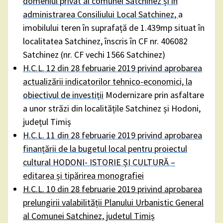
domeniul privat al comunei Satchinez și în
administrarea Consiliului Local Satchinez,
a
imobilului teren în suprafață de 1.439mp situat în
localitatea Satchinez, înscris în CF nr. 406082
Satchinez (nr. CF vechi 1566 Satchinez)
H.C.L. 12 din 28 februarie 2019 privind aprobarea
actualizării indicatorilor tehnico-economici, la
obiectivul de investiții
Modernizare prin asfaltare
a unor străzi din localitățile Satchinez și Hodoni,
județul Timiș
H.C.L. 11 din 28 februarie 2019 privind aprobarea
finanțării de la bugetul local pentru proiectul
cultural HODONI- ISTORIE ȘI CULTURĂ –
editarea și tipărirea monografiei
H.C.L. 10 din 28 februarie 2019 privind aprobarea
prelungirii valabilității Planului Urbanistic General
al Comunei Satchinez, judetul Timiș