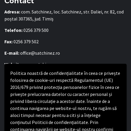
Contact
Adresa:
com. Satchinez, loc. Satchinez, str. Daliei, nr. 82, cod
poștal 307365, jud. Timiș
Telefon:
0256 379 500
Fax:
0256 379 502
E-mail:
office@satchinez.ro
Website:
www.satchinez.ro
Politica noastră de confidențialitate în ceea ce privește
Program cu publicul:
folosirea de cookie-uri respectă Regulamentul (UE)
Luni – Joi:
2016/679 privind protecția persoanelor fizice în ceea ce
8:00-16:30
Vineri:
privește prelucrarea datelor cu caracter personal și
8:00 – 14:00
privind libera circulație a acestor date. Înainte de a
continua navigarea pe website-ul nostru, te rugăm să
Politica de confidențialitate
aloci timpul necesar pentru a citi și a înțelege
conținutul Politicii de confidențialitate. Prin
Politica de confidențialitate
continuarea navigării pe website-ul nostru confirmi