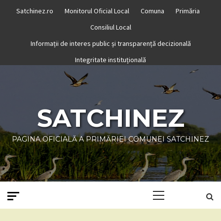
Skip
Satchinez.ro
Monitorul Oficial Local
Comuna
Primăria
to
Consiliul Local
content
Informații de interes public și transparență decizională
Integritate instituțională
SATCHINEZ
PAGINA OFICIALĂ A PRIMĂRIEI COMUNEI SATCHINEZ
Primary
Menu