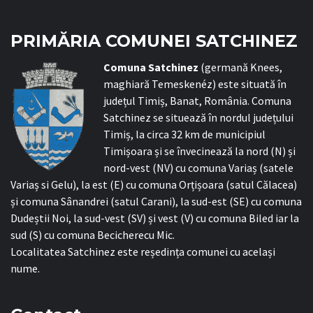
PRIMĂRIA COMUNEI SATCHINEZ
C
omuna Satchinez
(germană Knees,
maghiară Temeskenéz) este situată în
județul Timiș, Banat, România. Comuna
Satchinez se situează în nordul județului
Timiș, la circa 32 km de municipiul
Timișoara și se învecinează la nord (N) și
nord-vest (NV) cu comuna Variaș (satele
Variaș si Gelu), la est (E) cu comuna Orțișoara (satul Călacea)
și comuna Sânandrei (satul Carani), la sud-est (SE) cu comuna
Dudeștii Noi, la sud-vest (SV) și vest (V) cu comuna Biled iar la
sud (S) cu comuna Becicherecu Mic.
Localitatea Satchinez este reședința comunei cu același
nume.