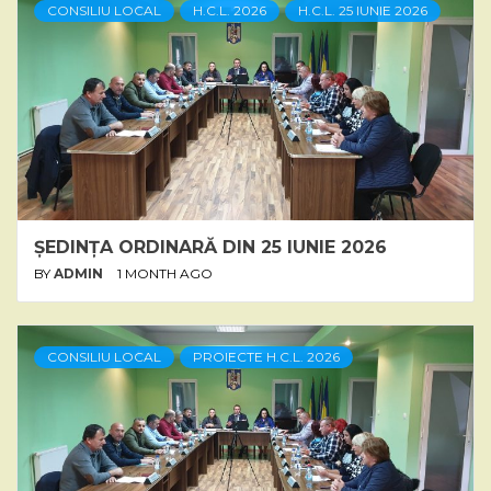
CONSILIU LOCAL
H.C.L. 2026
H.C.L. 25 IUNIE 2026
ȘEDINȚA ORDINARĂ DIN 25 IUNIE 2026
BY
ADMIN
1 MONTH AGO
CONSILIU LOCAL
PROIECTE H.C.L. 2026