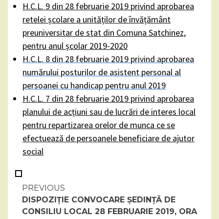
H.C.L. 9 din 28 februarie 2019 privind aprobarea
retelei școlare a unităților de învățământ
preuniversitar de stat din Comuna Satchinez,
pentru anul școlar 2019-2020
H.C.L. 8 din 28 februarie 2019 privind aprobarea
numărului posturilor de asistent personal al
persoanei cu handicap pentru anul 2019
H.C.L. 7 din 28 februarie 2019 privind aprobarea
planului de acțiuni sau de lucrări de interes local
pentru repartizarea orelor de munca ce se
efectuează de persoanele beneficiare de ajutor
social
Continue
PREVIOUS
DISPOZIȚIE CONVOCARE ȘEDINȚĂ DE
Reading
CONSILIU LOCAL 28 FEBRUARIE 2019, ORA