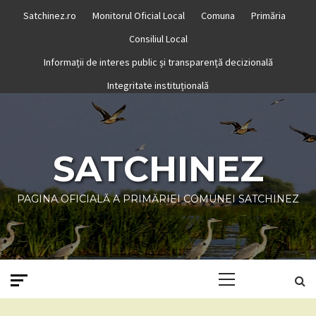
Skip
Satchinez.ro
Monitorul Oficial Local
Comuna
Primăria
to
Consiliul Local
content
Informații de interes public și transparență decizională
Integritate instituțională
SATCHINEZ
PAGINA OFICIALĂ A PRIMĂRIEI COMUNEI SATCHINEZ
Primary
Menu