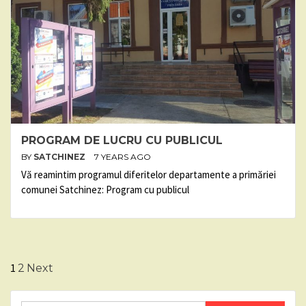
PROGRAM DE LUCRU CU PUBLICUL
BY
SATCHINEZ
7 YEARS AGO
Vă reamintim programul diferitelor departamente a primăriei
comunei Satchinez: Program cu publicul
Posts
1
2
Next
pagination