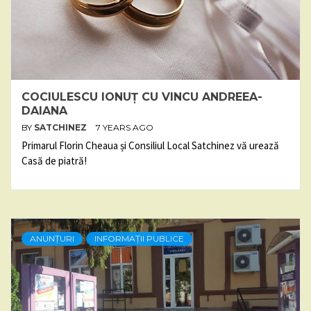
COCIULESCU IONUȚ CU VINCU ANDREEA-
DAIANA
BY
SATCHINEZ
7 YEARS AGO
Primarul Florin Cheaua și Consiliul Local Satchinez vă urează
Casă de piatră!
ANUNȚURI
INFORMAȚII PUBLICE