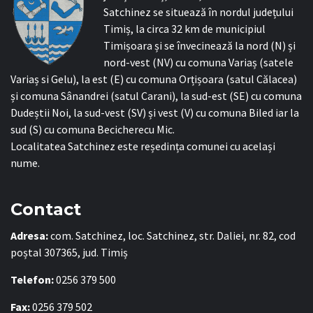
Satchinez se situează în nordul județului
Timiș, la circa 32 km de municipiul
Timișoara și se învecinează la nord (N) și
nord-vest (NV) cu comuna Variaș (satele
Variaș si Gelu), la est (E) cu comuna Orțișoara (satul Călacea)
și comuna Sânandrei (satul Carani), la sud-est (SE) cu comuna
Dudeștii Noi, la sud-vest (SV) și vest (V) cu comuna Biled iar la
sud (S) cu comuna Becicherecu Mic.
Localitatea Satchinez este reședința comunei cu același
nume.
Contact
Adresa:
com. Satchinez, loc. Satchinez, str. Daliei, nr. 82, cod
poștal 307365, jud. Timiș
Telefon:
0256 379 500
Fax:
0256 379 502