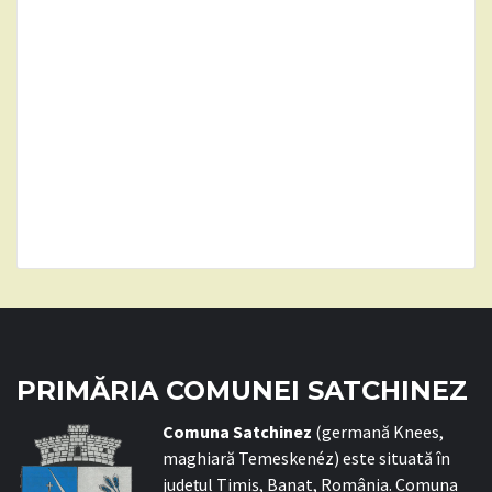
PRIMĂRIA COMUNEI SATCHINEZ
C
omuna Satchinez
(germană Knees,
maghiară Temeskenéz) este situată în
județul Timiș, Banat, România. Comuna