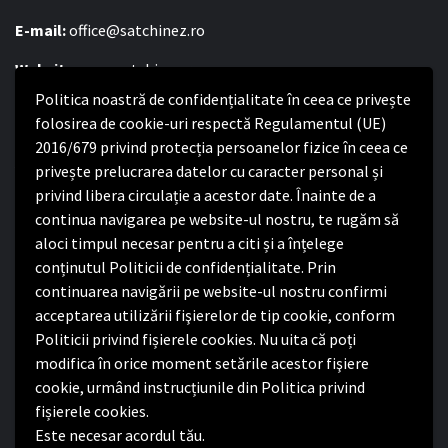
E-mail:
office@satchinez.ro
Website:
www.satchinez.ro
Politica noastră de confidențialitate în ceea ce privește
Program cu publicul:
folosirea de cookie-uri respectă Regulamentul (UE)
Luni – Joi:
2016/679 privind protecția persoanelor fizice în ceea ce
8:00-16:30
Vineri:
privește prelucrarea datelor cu caracter personal și
8:00 – 14:00
privind libera circulație a acestor date. Înainte de a
continua navigarea pe website-ul nostru, te rugăm să
Politica de confidențialitate
aloci timpul necesar pentru a citi și a înțelege
conținutul Politicii de confidențialitate. Prin
Politica de confidențialitate
continuarea navigării pe website-ul nostru confirmi
Nota de informare privind implementarea Regulamentului
acceptarea utilizării fişierelor de tip cookie, conform
(UE) 2016/679
Politicii privind fișierele cookies. Nu uita că poți
Termeni și condiții de utilizare website
modifica în orice moment setările acestor fişiere
cookie, urmând instrucțiunile din Politica privind
fișierele cookies.
Este necesar acordul tău.
Facebook