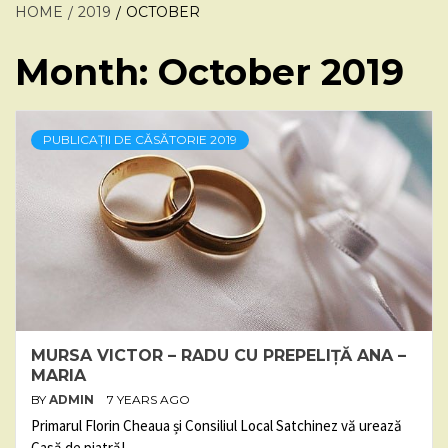
HOME
2019
OCTOBER
Month:
October 2019
PUBLICAȚII DE CĂSĂTORIE 2019
MURSA VICTOR – RADU CU PREPELIȚĂ ANA –
MARIA
BY
ADMIN
7 YEARS AGO
Primarul Florin Cheaua și Consiliul Local Satchinez vă urează
Casă de piatră!