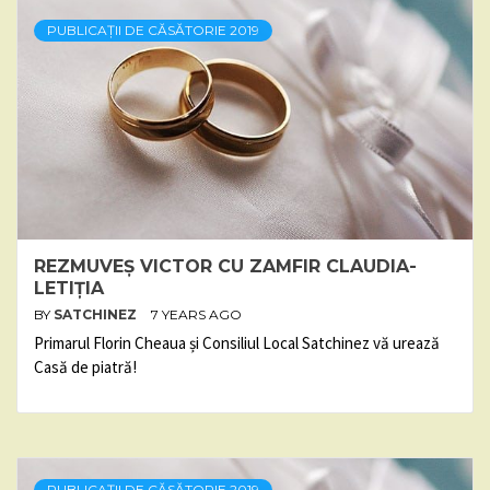
PUBLICAȚII DE CĂSĂTORIE 2019
REZMUVEȘ VICTOR CU ZAMFIR CLAUDIA-
LETIȚIA
BY
SATCHINEZ
7 YEARS AGO
Primarul Florin Cheaua și Consiliul Local Satchinez vă urează
Casă de piatră!
PUBLICAȚII DE CĂSĂTORIE 2019