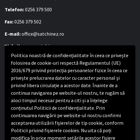
Telefon:
0256 379 500
Fax:
0256 379 502
E-mail:
office@satchinez.ro
Website:
www.satchinez.ro
Politica noastră de confidențialitate în ceea ce privește
Program cu publicul:
folosirea de cookie-uri respectă Regulamentul (UE)
Luni – Joi:
8:00-16:30
2016/679 privind protecția persoanelor fizice în ceea ce
Vineri:
8:00 – 14:00
privește prelucrarea datelor cu caracter personal și
privind libera circulație a acestor date. Înainte de a
continua navigarea pe website-ul nostru, te rugăm să
Politica de confidențialitate
aloci timpul necesar pentru a citi și a înțelege
conținutul Politicii de confidențialitate. Prin
Politica de confidențialitate
continuarea navigării pe website-ul nostru confirmi
Nota de informare privind implementarea Regulamentului
acceptarea utilizării fişierelor de tip cookie, conform
(UE) 2016/679
Politicii privind fișierele cookies. Nu uita că poți
Termeni și condiții de utilizare website
modifica în orice moment setările acestor fişiere