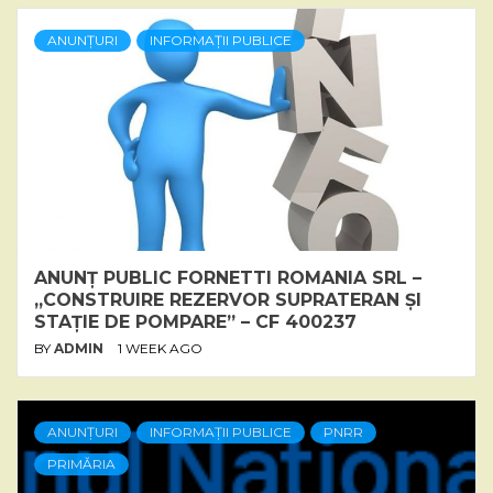
ANUNȚURI
INFORMAȚII PUBLICE
ANUNȚ PUBLIC FORNETTI ROMANIA SRL –
„CONSTRUIRE REZERVOR SUPRATERAN ȘI
STAȚIE DE POMPARE” – CF 400237
BY
ADMIN
1 WEEK AGO
ANUNȚURI
INFORMAȚII PUBLICE
PNRR
PRIMĂRIA