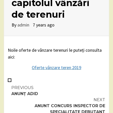
capitolul vânzări
de terenuri
By
admin
7 years ago
Noile oferte de vânzare terenuri le puteți consulta
aici:
Oferte vânzare teren 2019
Continue
PREVIOUS
ANUNȚ ADID
Reading
NEXT
ANUNT CONCURS INSPECTOR DE
SPECIALITATE DEBUTANT