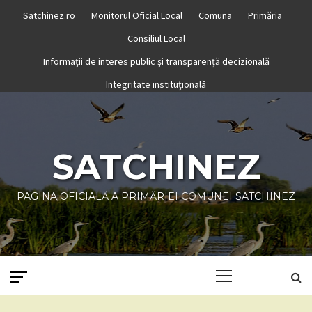
Skip
Satchinez.ro
Monitorul Oficial Local
Comuna
Primăria
to
Consiliul Local
content
Informații de interes public și transparență decizională
Integritate instituțională
SATCHINEZ
PAGINA OFICIALĂ A PRIMĂRIEI COMUNEI SATCHINEZ
Primary
Menu