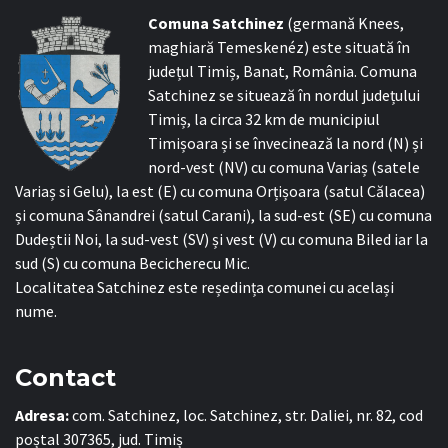
C
omuna Satchinez
(germană Knees,
maghiară Temeskenéz) este situată în
județul Timiș, Banat, România. Comuna
Satchinez se situează în nordul județului
Timiș, la circa 32 km de municipiul
Timișoara și se învecinează la nord (N) și
nord-vest (NV) cu comuna Variaș (satele
Variaș si Gelu), la est (E) cu comuna Orțișoara (satul Călacea)
și comuna Sânandrei (satul Carani), la sud-est (SE) cu comuna
Dudeștii Noi, la sud-vest (SV) și vest (V) cu comuna Biled iar la
sud (S) cu comuna Becicherecu Mic.
Localitatea Satchinez este reședința comunei cu același
nume.
Contact
Adresa:
com. Satchinez, loc. Satchinez, str. Daliei, nr. 82, cod
poștal 307365, jud. Timiș