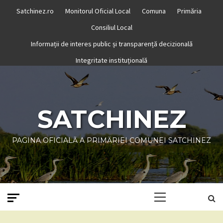
Skip
Satchinez.ro
Monitorul Oficial Local
Comuna
Primăria
to
Consiliul Local
content
Informații de interes public și transparență decizională
Integritate instituțională
SATCHINEZ
PAGINA OFICIALĂ A PRIMĂRIEI COMUNEI SATCHINEZ
Primary
Menu