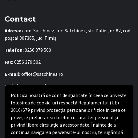
Contact
Adresa:
com. Satchinez, loc. Satchinez, str. Daliei, nr. 82, cod
poștal 307365, jud. Timiș
Telefon:
0256 379 500
Fax:
0256 379 502
E-mail:
office@satchinez.ro
Website:
www.satchinez.ro
Politica noastră de confidențialitate în ceea ce privește
Program cu publicul:
folosirea de cookie-uri respectă Regulamentul (UE)
Luni – Joi:
8:00-16:30
2016/679 privind protecția persoanelor fizice în ceea ce
Vineri:
8:00 – 14:00
privește prelucrarea datelor cu caracter personal și
privind libera circulație a acestor date. Înainte de a
continua navigarea pe website-ul nostru, te rugăm să
Politica de confidențialitate