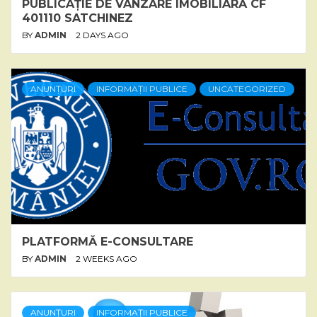
PUBLICAȚIE DE VÂNZARE IMOBILIARĂ CF
401110 SATCHINEZ
BY
ADMIN
2 DAYS AGO
ANUNȚURI
INFORMAȚII PUBLICE
UNCATEGORIZED
PLATFORMĂ E-CONSULTARE
BY
ADMIN
2 WEEKS AGO
ANUNȚURI
INFORMAȚII PUBLICE