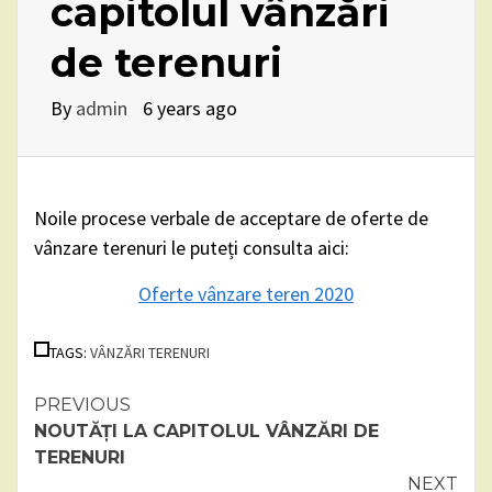
capitolul vânzări
de terenuri
By
admin
6 years ago
Noile procese verbale de acceptare de oferte de
vânzare terenuri le puteți consulta aici:
Oferte vânzare teren 2020
TAGS:
VÂNZĂRI TERENURI
Continue
PREVIOUS
NOUTĂȚI LA CAPITOLUL VÂNZĂRI DE
Reading
TERENURI
NEXT