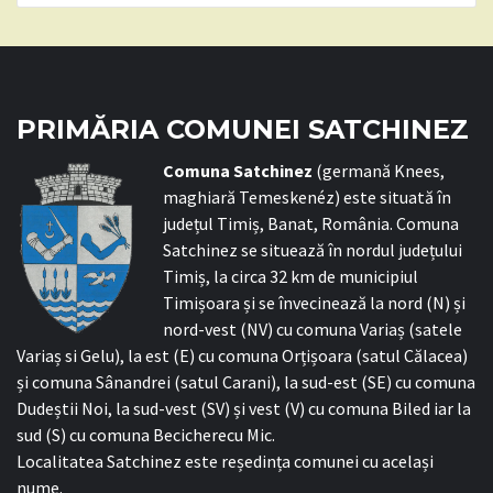
PRIMĂRIA COMUNEI SATCHINEZ
C
omuna Satchinez
(germană Knees,
maghiară Temeskenéz) este situată în
județul Timiș, Banat, România. Comuna
Satchinez se situează în nordul județului
Timiș, la circa 32 km de municipiul
Timișoara și se învecinează la nord (N) și
nord-vest (NV) cu comuna Variaș (satele
Variaș si Gelu), la est (E) cu comuna Orțișoara (satul Călacea)
și comuna Sânandrei (satul Carani), la sud-est (SE) cu comuna
Dudeștii Noi, la sud-vest (SV) și vest (V) cu comuna Biled iar la
sud (S) cu comuna Becicherecu Mic.
Localitatea Satchinez este reședința comunei cu același
nume.