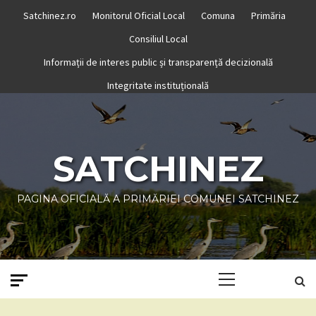
Skip
Satchinez.ro
Monitorul Oficial Local
Comuna
Primăria
to
Consiliul Local
content
Informații de interes public și transparență decizională
Integritate instituțională
SATCHINEZ
PAGINA OFICIALĂ A PRIMĂRIEI COMUNEI SATCHINEZ
Primary
Menu