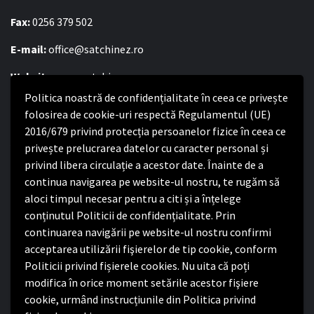
Fax:
0256 379 502
E-mail:
office@satchinez.ro
Website:
www.satchinez.ro
Politica noastră de confidențialitate în ceea ce privește
Program cu publicul:
folosirea de cookie-uri respectă Regulamentul (UE)
Luni – Joi:
8:00-16:30
2016/679 privind protecția persoanelor fizice în ceea ce
Vineri:
8:00 – 14:00
privește prelucrarea datelor cu caracter personal și
privind libera circulație a acestor date. Înainte de a
continua navigarea pe website-ul nostru, te rugăm să
Politica de confidențialitate
aloci timpul necesar pentru a citi și a înțelege
conținutul Politicii de confidențialitate. Prin
Politica de confidențialitate
continuarea navigării pe website-ul nostru confirmi
Nota de informare privind implementarea Regulamentului
acceptarea utilizării fişierelor de tip cookie, conform
(UE) 2016/679
Politicii privind fișierele cookies. Nu uita că poți
Termeni și condiții de utilizare website
modifica în orice moment setările acestor fişiere
cookie, urmând instrucțiunile din Politica privind