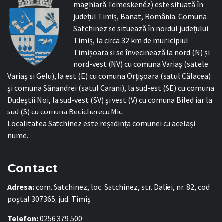
maghiară Temeskenéz) este situată în
județul Timiș, Banat, România. Comuna
Satchinez se situează în nordul județului
Timiș, la circa 32 km de municipiul
Timișoara și se învecinează la nord (N) și
nord-vest (NV) cu comuna Variaș (satele
Variaș si Gelu), la est (E) cu comuna Orțișoara (satul Călacea)
și comuna Sânandrei (satul Carani), la sud-est (SE) cu comuna
Dudeștii Noi, la sud-vest (SV) și vest (V) cu comuna Biled iar la
sud (S) cu comuna Becicherecu Mic.
Localitatea Satchinez este reședința comunei cu același
nume.
Contact
Adresa:
com. Satchinez, loc. Satchinez, str. Daliei, nr. 82, cod
poștal 307365, jud. Timiș
Telefon:
0256 379 500