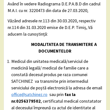
Având în vedere Radiograma D.E.P.A.B.D din cadrul
M.A.I. cu nr. 3220473 din data de 27.03.2020;
Văzând adresele nr.113 din 30.03.2020, respectiv
nr.114 din 31.03.2020 emise de D.E.P. Timiș, Vă
aducem la cunoștință:
MODALITATEA DE TRANSMITERE A
DOCUMENTELOR
Medicul din unitatea medicală/serviciul de
medicină legală/ medicul de familie care a
constată decesul produs pe raza comunei
SATCHINEZ va transmite prin intermediul
serviciului de poștă electronică la adresa de email
office@satchinez.ro
sau prin
fax la
nr.0256379502
, certificatul medical constatator
al decesului împreună cu actul de identitate al