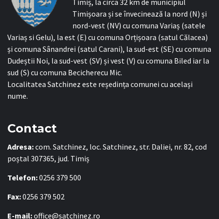
Timiș, la circa 32 km de municipiul
Timișoara și se învecinează la nord (N) și
nord-vest (NV) cu comuna Variaș (satele
Variaș si Gelu), la est (E) cu comuna Orțișoara (satul Călacea)
și comuna Sânandrei (satul Carani), la sud-est (SE) cu comuna
Dudeștii Noi, la sud-vest (SV) și vest (V) cu comuna Biled iar la
sud (S) cu comuna Becicherecu Mic.
Localitatea Satchinez este reședința comunei cu același
nume.
Contact
Adresa:
com. Satchinez, loc. Satchinez, str. Daliei, nr. 82, cod
poștal 307365, jud. Timiș
Telefon:
0256 379 500
Fax:
0256 379 502
E-mail:
office@satchinez.ro