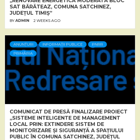
„RENOVARE ENERGETICĂ MODERATĂ BLOC
SAT BĂRĂTEAZ, COMUNA SATCHINEZ,
JUDEȚUL TIMIȘ”
BY
ADMIN
2 WEEKS AGO
ANUNȚURI
INFORMAȚII PUBLICE
PNRR
PRIMĂRIA
COMUNICAT DE PRESĂ FINALIZARE PROIECT
„SISTEME INTELIGENTE DE MANAGEMENT
LOCAL PRIN: EXTINDERE SISTEM DE
MONITORIZARE ȘI SIGURANȚĂ A SPAȚIULUI
PUBLIC ÎN COMUNA SATCHINEZ, JUDEȚUL