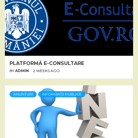
PLATFORMĂ E-CONSULTARE
BY
ADMIN
2 WEEKS AGO
ANUNȚURI
INFORMAȚII PUBLICE