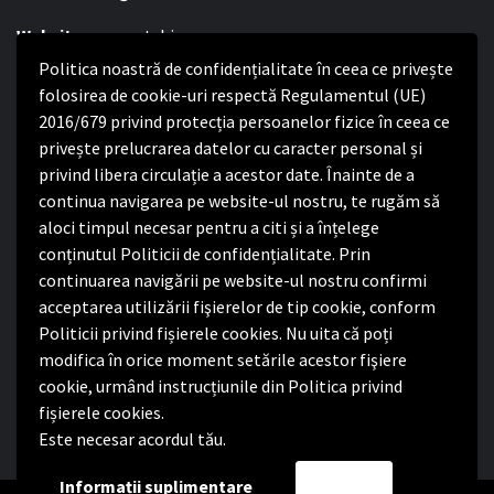
Website:
www.satchinez.ro
Politica noastră de confidențialitate în ceea ce privește
Program cu publicul:
folosirea de cookie-uri respectă Regulamentul (UE)
2016/679 privind protecția persoanelor fizice în ceea ce
Luni – Joi:
8:00-16:30
privește prelucrarea datelor cu caracter personal și
Vineri:
8:00 – 14:00
privind libera circulație a acestor date. Înainte de a
continua navigarea pe website-ul nostru, te rugăm să
Politica de confidențialitate
aloci timpul necesar pentru a citi și a înțelege
conținutul Politicii de confidențialitate. Prin
Politica de confidențialitate
continuarea navigării pe website-ul nostru confirmi
Nota de informare privind implementarea Regulamentului
acceptarea utilizării fişierelor de tip cookie, conform
(UE) 2016/679
Politicii privind fișierele cookies. Nu uita că poți
Termeni și condiții de utilizare website
modifica în orice moment setările acestor fişiere
cookie, urmând instrucțiunile din Politica privind
fișierele cookies.
Este necesar acordul tău.
Facebook
Informații suplimentare
Accept