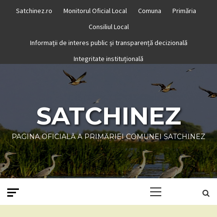
Skip
Satchinez.ro
Monitorul Oficial Local
Comuna
Primăria
to
Consiliul Local
content
Informații de interes public și transparență decizională
Integritate instituțională
SATCHINEZ
PAGINA OFICIALĂ A PRIMĂRIEI COMUNEI SATCHINEZ
Primary
Menu