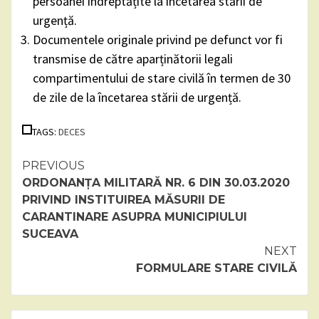
persoanei îndreptățite la încetarea stării de
urgență.
Documentele originale privind pe defunct vor fi
transmise de către aparținătorii legali
compartimentului de stare civilă în termen de 30
de zile de la încetarea stării de urgență.
TAGS:
DECES
Continue
PREVIOUS
ORDONANȚA MILITARĂ NR. 6 DIN 30.03.2020
Reading
PRIVIND INSTITUIREA MĂSURII DE
CARANTINARE ASUPRA MUNICIPIULUI
SUCEAVA
NEXT
FORMULARE STARE CIVILĂ