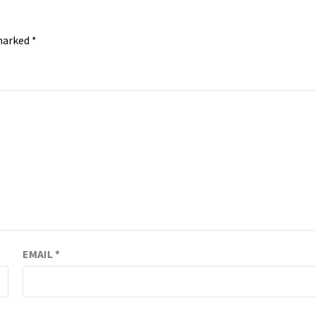
 marked
*
EMAIL
*