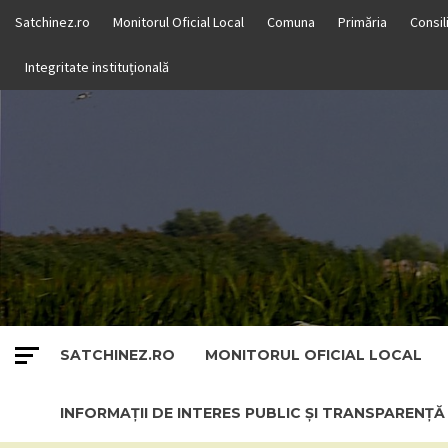
Skip
Satchinez.ro
Monitorul Oficial Local
Comuna
Primăria
Consil
to
content
Integritate instituțională
SATCHINEZ.RO
MONITORUL OFICIAL LOCAL
INFORMAȚII DE INTERES PUBLIC ȘI TRANSPARENȚ