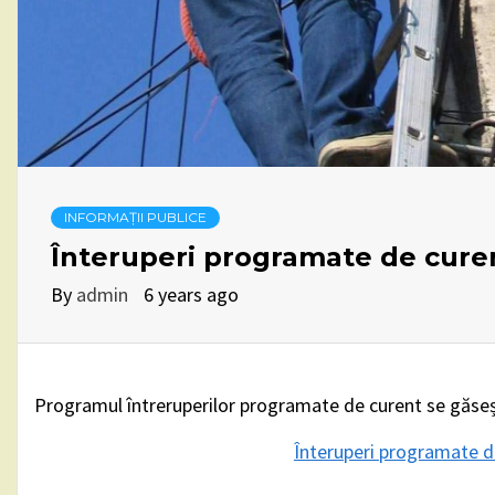
INFORMAȚII PUBLICE
Înteruperi programate de curen
By
admin
6 years ago
Programul întreruperilor programate de curent se găseșt
Înteruperi programate de