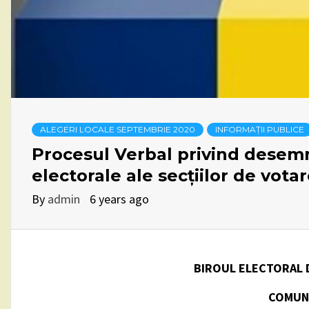
ALEGERI LOCALE SEPTEMBRIE 2020
INFORMAȚII PUBLICE
Procesul Verbal privind desemn
electorale ale secțiilor de votare
By
admin
6 years ago
BIROUL ELECTORAL D
COMUN