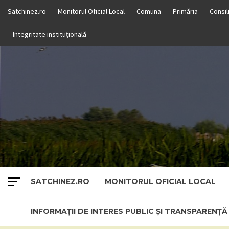
Skip
Satchinez.ro
Monitorul Oficial Local
Comuna
Primăria
Consil
to
content
Integritate instituțională
SATCHINEZ.RO
MONITORUL OFICIAL LOCAL
INFORMAȚII DE INTERES PUBLIC ȘI TRANSPARENȚ