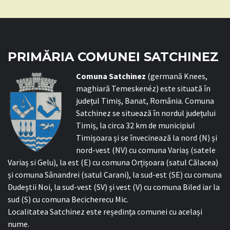
PRIMĂRIA COMUNEI SATCHINEZ
C
omuna Satchinez
(germană Knees,
maghiară Temeskenéz) este situată în
județul Timiș, Banat, România. Comuna
Satchinez se situează în nordul județului
Timiș, la circa 32 km de municipiul
Timișoara și se învecinează la nord (N) și
nord-vest (NV) cu comuna Variaș (satele
Variaș si Gelu), la est (E) cu comuna Orțișoara (satul Călacea)
și comuna Sânandrei (satul Carani), la sud-est (SE) cu comuna
Dudeștii Noi, la sud-vest (SV) și vest (V) cu comuna Biled iar la
sud (S) cu comuna Becicherecu Mic.
Localitatea Satchinez este reședința comunei cu același
nume.