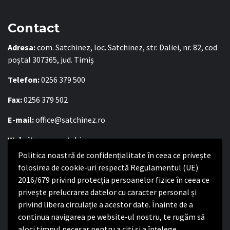
Contact
Adresa:
com. Satchinez, loc. Satchinez, str. Daliei, nr. 82, cod
poștal 307365, jud. Timiș
Telefon:
0256 379 500
Fax:
0256 379 502
E-mail:
office@satchinez.ro
Website:
www.satchinez.ro
Politica noastră de confidențialitate în ceea ce privește
Program cu publicul:
folosirea de cookie-uri respectă Regulamentul (UE)
Luni – Joi:
8:00-16:30
2016/679 privind protecția persoanelor fizice în ceea ce
Vineri:
8:00 – 14:00
privește prelucrarea datelor cu caracter personal și
privind libera circulație a acestor date. Înainte de a
continua navigarea pe website-ul nostru, te rugăm să
Politica de confidențialitate
aloci timpul necesar pentru a citi și a înțelege