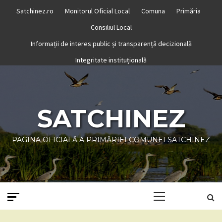
Skip
Satchinez.ro
Monitorul Oficial Local
Comuna
Primăria
to
Consiliul Local
content
Informații de interes public și transparență decizională
Integritate instituțională
SATCHINEZ
PAGINA OFICIALĂ A PRIMĂRIEI COMUNEI SATCHINEZ
Primary
Menu