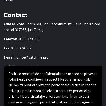
Contact
Adresa:
com. Satchinez, loc. Satchinez, str. Daliei, nr. 82, cod
poștal 307365, jud. Timiș
Telefon:
0256 379 500
Fax:
0256 379 502
E-mail:
office@satchinez.ro
Website:
www.satchinez.ro
Politica noastră de confidențialitate în ceea ce privește
Program cu publicul:
folosirea de cookie-uri respectă Regulamentul (UE)
Luni – Joi:
8:00-16:30
2016/679 privind protecția persoanelor fizice în ceea ce
Vineri:
8:00 – 14:00
privește prelucrarea datelor cu caracter personal și
privind libera circulație a acestor date. Înainte de a
continua navigarea pe website-ul nostru, te rugăm să