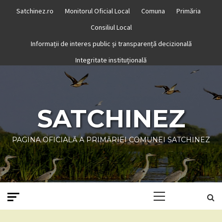
Skip
Satchinez.ro
Monitorul Oficial Local
Comuna
Primăria
to
Consiliul Local
content
Informații de interes public și transparență decizională
Integritate instituțională
SATCHINEZ
PAGINA OFICIALĂ A PRIMĂRIEI COMUNEI SATCHINEZ
Primary
Menu