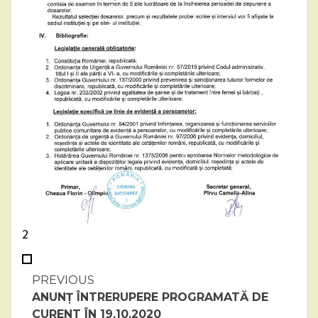
2
Continue
PREVIOUS
ANUNȚ ÎNTRERUPERE PROGRAMATĂ DE
Reading
CURENT ÎN 19.10.2020