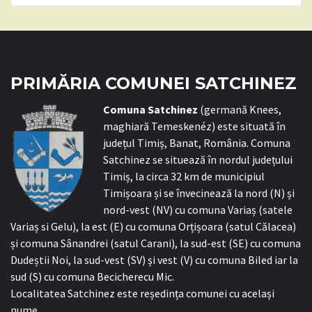
PRIMĂRIA COMUNEI SATCHINEZ
C
omuna Satchinez
(germană Knees,
maghiară Temeskenéz) este situată în
județul Timiș, Banat, România. Comuna
Satchinez se situează în nordul județului
Timiș, la circa 32 km de municipiul
Timișoara și se învecinează la nord (N) și
nord-vest (NV) cu comuna Variaș (satele
Variaș si Gelu), la est (E) cu comuna Orțișoara (satul Călacea)
și comuna Sânandrei (satul Carani), la sud-est (SE) cu comuna
Dudeștii Noi, la sud-vest (SV) și vest (V) cu comuna Biled iar la
sud (S) cu comuna Becicherecu Mic.
Localitatea Satchinez este reședința comunei cu același
nume.