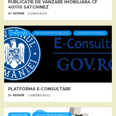
PUBLICAȚIE DE VÂNZARE IMOBILIARĂ CF
401110 SATCHINEZ
BY
ADMIN
3 DAYS AGO
ANUNȚURI
INFORMAȚII PUBLICE
UNCATEGORIZED
PLATFORMĂ E-CONSULTARE
BY
ADMIN
2 WEEKS AGO
ANUNȚURI
INFORMAȚII PUBLICE