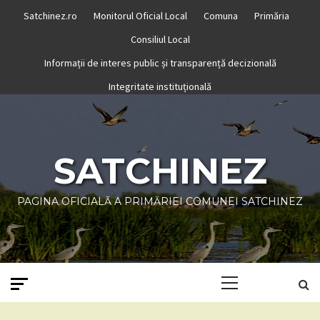
Skip
Satchinez.ro
Monitorul Oficial Local
Comuna
Primăria
to
Consiliul Local
content
Informații de interes public și transparență decizională
Integritate instituțională
SATCHINEZ
PAGINA OFICIALĂ A PRIMĂRIEI COMUNEI SATCHINEZ
Primary
Menu