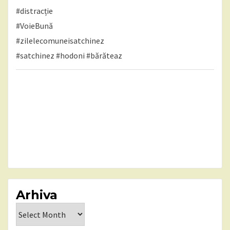
#distracție
#VoieBună
#zilelecomuneisatchinez
#satchinez
#hodoni
#bărăteaz
Arhiva
Arhiva