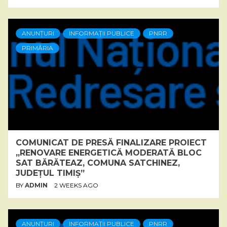
ANUNȚURI
INFORMAȚII PUBLICE
PNRR
PRIMĂRIA
COMUNICAT DE PRESĂ FINALIZARE PROIECT
„RENOVARE ENERGETICĂ MODERATĂ BLOC
SAT BĂRĂTEAZ, COMUNA SATCHINEZ,
JUDEȚUL TIMIȘ”
BY
ADMIN
2 WEEKS AGO
ANUNȚURI
INFORMAȚII PUBLICE
PNRR