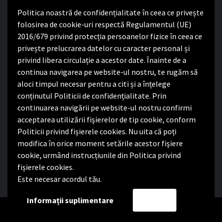
Politica noastră de confidențialitate în ceea ce privește
Program cu publicul:
folosirea de cookie-uri respectă Regulamentul (UE)
2016/679 privind protecția persoanelor fizice în ceea ce
Luni – Joi:
8:00-16:30
privește prelucrarea datelor cu caracter personal și
Vineri:
8:00 – 14:00
privind libera circulație a acestor date. Înainte de a
continua navigarea pe website-ul nostru, te rugăm să
Politica de confidențialitate
aloci timpul necesar pentru a citi și a înțelege
conținutul Politicii de confidențialitate. Prin
Politica de confidențialitate
continuarea navigării pe website-ul nostru confirmi
Nota de informare privind implementarea Regulamentului
acceptarea utilizării fişierelor de tip cookie, conform
(UE) 2016/679
Politicii privind fișierele cookies. Nu uita că poți
Termeni și condiții de utilizare website
modifica în orice moment setările acestor fişiere
cookie, urmând instrucțiunile din Politica privind
fișierele cookies.
Este necesar acordul tău.
Facebook
Informații suplimentare
Accept
Copyright Primăria Comunei Satchinez