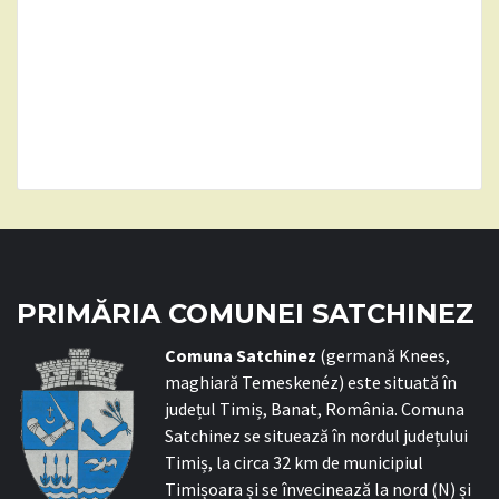
PRIMĂRIA COMUNEI SATCHINEZ
C
omuna Satchinez
(germană Knees,
maghiară Temeskenéz) este situată în
județul Timiș, Banat, România. Comuna
Satchinez se situează în nordul județului
Timiș, la circa 32 km de municipiul
Timișoara și se învecinează la nord (N) și