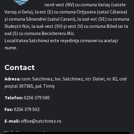
nord-vest (NV) cu comuna Variaș (satele
Variaș si Gelu), la est (E) cu comuna Orțișoara (satul Călacea)
și comuna Sânandrei (satul Carani), la sud-est (SE) cu comuna
Dudeștii Noi, la sud-vest (SV) și vest (V) cu comuna Biled iar la
sud (S) cu comuna Becicherecu Mic.
Localitatea Satchinez este reședința comunei cu același
nume.
Contact
Adresa:
com. Satchinez, loc. Satchinez, str. Daliei, nr. 82, cod
poștal 307365, jud. Timiș
Telefon:
0256 379 500
Fax:
0256 379 502
E-mail:
office@satchinez.ro
Website:
www.satchinez.ro