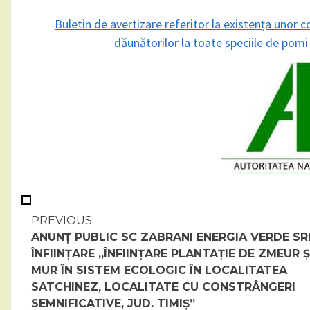
Buletin de avertizare referitor la existența unor c
dăunătorilor la toate speciile de pomi 
Continue
PREVIOUS
ANUNȚ PUBLIC SC ZABRANI ENERGIA VERDE SR
Reading
ÎNFIINȚARE „ÎNFIINȚARE PLANTAȚIE DE ZMEUR Ș
MUR ÎN SISTEM ECOLOGIC ÎN LOCALITATEA
SATCHINEZ, LOCALITATE CU CONSTRÂNGERI
SEMNIFICATIVE, JUD. TIMIȘ”