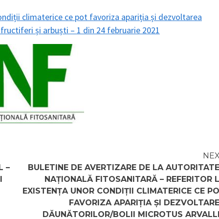
ondiții climaterice ce pot favoriza apariția și dezvoltarea
fructiferi și arbuști –
1 din 24 februarie 2021
NE
L –
BULETINE DE AVERTIZARE DE LA AUTORITAT
I
NAȚIONALĂ FITOSANITARĂ – REFERITOR 
EXISTENȚA UNOR CONDIȚII CLIMATERICE CE P
FAVORIZA APARIȚIA ȘI DEZVOLTAR
DĂUNĂTORILOR/BOLII MICROTUS ARVALL