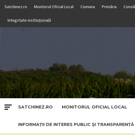
Skip
Satchinez.ro
Monitorul Oficial Local
Comuna
Primăria
Consil
to
content
Integritate instituțională
SATCHINEZ.RO
MONITORUL OFICIAL LOCAL
INFORMAȚII DE INTERES PUBLIC ȘI TRANSPARENȚ