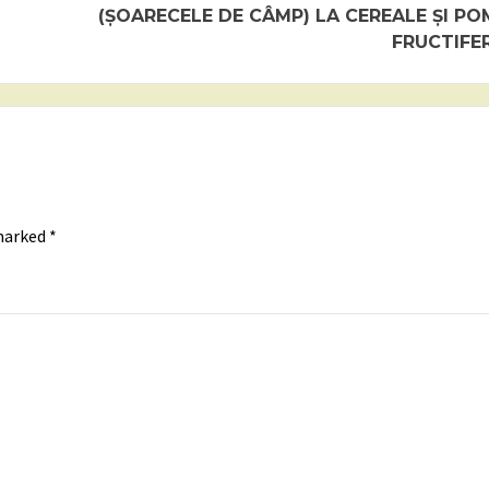
(ȘOARECELE DE CÂMP) LA CEREALE ȘI PO
FRUCTIFER
 marked
*