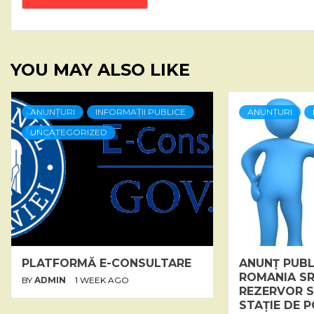
YOU MAY ALSO LIKE
ANUNȚURI
INFORMAȚII PUBLICE
ANUNȚURI
UNCATEGORIZED
PLATFORMĂ E-CONSULTARE
ANUNȚ PUBL
ROMANIA SR
BY
ADMIN
1 WEEK AGO
REZERVOR S
STAȚIE DE P