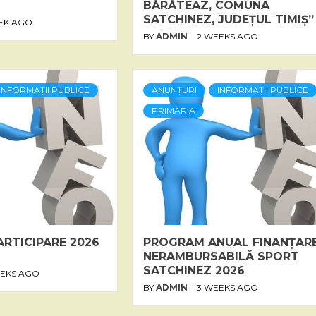
BĂRĂTEAZ, COMUNA
SATCHINEZ, JUDEȚUL TIMIȘ”
EK AGO
BY
ADMIN
2 WEEKS AGO
INFORMAȚII PUBLICE
ANUNȚURI
INFORMAȚII PUBLICE
PRIMĂRIA
ARTICIPARE 2026
PROGRAM ANUAL FINANȚAR
NERAMBURSABILĂ SPORT
SATCHINEZ 2026
EEKS AGO
BY
ADMIN
3 WEEKS AGO