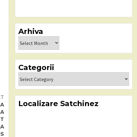
Arhiva
Arhiva
Categorii
Categorii
XT
Localizare Satchinez
EA
LA
OT
EA
IS