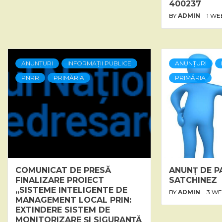
400237
BY
ADMIN
1 WE
ANUNȚURI
INFORMAȚII PUBLICE
ANUNȚURI
PNRR
PRIMĂRIA
PRIMĂRIA
COMUNICAT DE PRESĂ
ANUNȚ DE P
FINALIZARE PROIECT
SATCHINEZ
„SISTEME INTELIGENTE DE
BY
ADMIN
3 W
MANAGEMENT LOCAL PRIN:
EXTINDERE SISTEM DE
MONITORIZARE ȘI SIGURANȚĂ