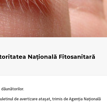
toritatea Națională Fitosanitară
a dăunătorilor.
uletinul de avertizare atașat, trimis de Agenția Națională