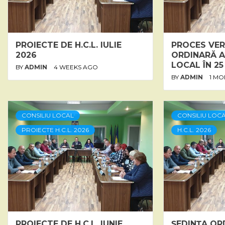
PROIECTE DE H.C.L. IULIE
PROCES VER
2026
ORDINARĂ A
LOCAL ÎN 25
BY
ADMIN
4 WEEKS AGO
BY
ADMIN
1 M
CONSILIU LOCAL
CONSILIU LOC
PROIECTE H.C.L. 2026
H.C.L. 2026
PROIECTE DE H.C.L. IUNIE
ȘEDINȚA OR