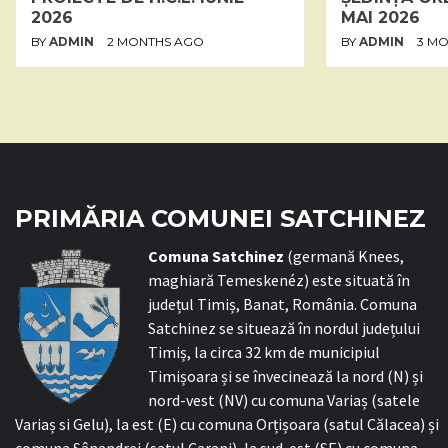
2026
MAI 2026
BY
ADMIN
2 MONTHS AGO
BY
ADMIN
3 M
PRIMĂRIA COMUNEI SATCHINEZ
C
omuna Satchinez
(germană Knees,
maghiară Temeskenéz) este situată în
județul Timiș, Banat, România. Comuna
Satchinez se situează în nordul județului
Timiș, la circa 32 km de municipiul
Timișoara și se învecinează la nord (N) și
nord-vest (NV) cu comuna Variaș (satele
Variaș si Gelu), la est (E) cu comuna Orțișoara (satul Călacea) și
comuna Sânandrei (satul Carani), la sud-est (SE) cu comuna