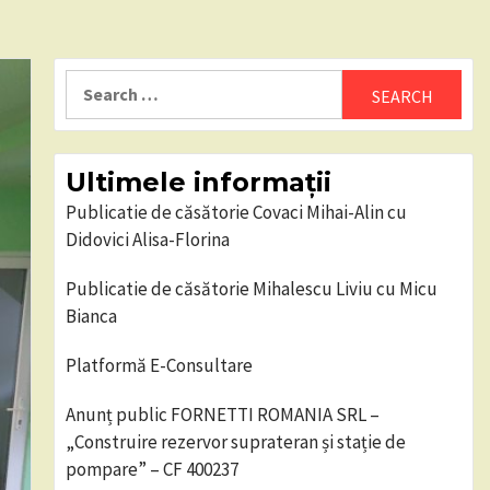
Search
for:
Ultimele informații
Publicatie de căsătorie Covaci Mihai-Alin cu
Didovici Alisa-Florina
Publicatie de căsătorie Mihalescu Liviu cu Micu
Bianca
Platformă E-Consultare
Anunț public FORNETTI ROMANIA SRL –
„Construire rezervor suprateran și stație de
pompare” – CF 400237