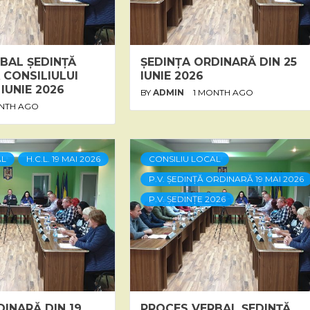
BAL ȘEDINȚĂ
ȘEDINȚA ORDINARĂ DIN 25
 CONSILIULUI
IUNIE 2026
 IUNIE 2026
BY
ADMIN
1 MONTH AGO
ONTH AGO
AL
H.C.L. 19 MAI 2026
CONSILIU LOCAL
P.V. ȘEDINȚĂ ORDINARĂ 19 MAI 2026
P.V. ȘEDINȚE 2026
DINARĂ DIN 19
PROCES VERBAL ȘEDINȚĂ