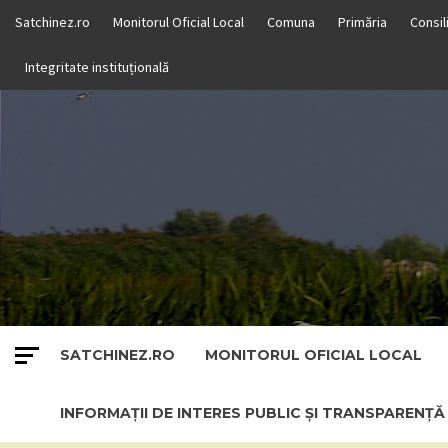
Skip
Satchinez.ro
Monitorul Oficial Local
Comuna
Primăria
Consil
to
content
Integritate instituțională
SATCHINEZ.RO
MONITORUL OFICIAL LOCAL
INFORMAȚII DE INTERES PUBLIC ȘI TRANSPARENȚ