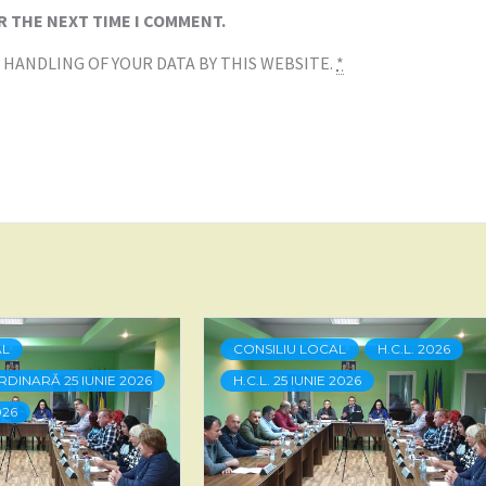
R THE NEXT TIME I COMMENT.
 HANDLING OF YOUR DATA BY THIS WEBSITE.
*
AL
CONSILIU LOCAL
H.C.L. 2026
RDINARĂ 25 IUNIE 2026
H.C.L. 25 IUNIE 2026
026