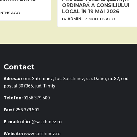
ORDINARĂ A CONSILIULUI
LOCAL ÎN 19 MAI 2026
ONTHS AGO
BY
ADMIN
3 MONTHS AGO
Contact
Adresa:
com. Satchinez, loc. Satchinez, str. Daliei, nr. 82, cod
poștal 307365, jud. Timiș
Telefon:
0256 379 500
Fax:
0256 379 502
E-mail:
office@satchinez.ro
Website:
www.satchinez.ro