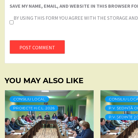
SAVE MY NAME, EMAIL, AND WEBSITE IN THIS BROWSER FO
BY USING THIS FORM YOU AGREE WITH THE STORAGE AND
YOU MAY ALSO LIKE
CONSILIU LOCAL
CONSILIU LOC
PROIECTE H.C.L. 2026
P.V. ȘEDINȚĂ O
P.V. ȘEDINȚE 2