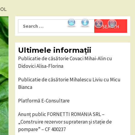
IOL
Search
for:
Ultimele informații
Publicatie de căsătorie Covaci Mihai-Alin cu
Didovici Alisa-Florina
Publicatie de căsătorie Mihalescu Liviu cu Micu
Bianca
Platformă E-Consultare
Anunț public FORNETTI ROMANIA SRL –
„Construire rezervor suprateran și stație de
pompare” – CF 400237