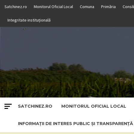
Skip
Satchinez.ro
Monitorul Oficial Local
Comuna
Primăria
Consil
to
content
Integritate instituțională
SATCHINEZ.RO
MONITORUL OFICIAL LOCAL
INFORMAȚII DE INTERES PUBLIC ȘI TRANSPARENȚ