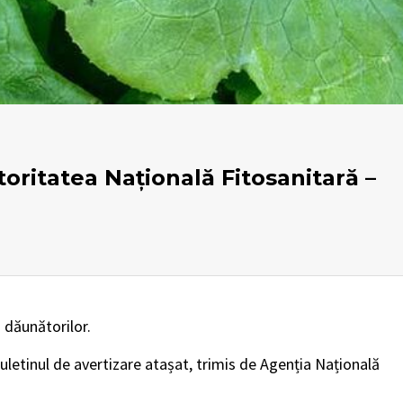
toritatea Națională Fitosanitară –
a dăunătorilor.
uletinul de avertizare atașat, trimis de Agenția Națională