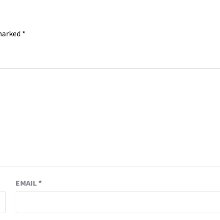
 marked
*
EMAIL
*