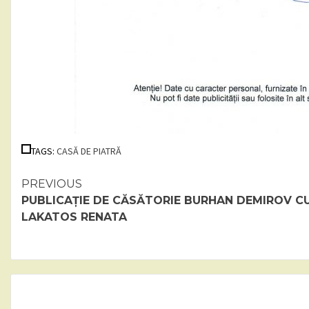
TAGS:
CASĂ DE PIATRĂ
Continue
PREVIOUS
PUBLICAȚIE DE CĂSĂTORIE BURHAN DEMIROV C
Reading
LAKATOS RENATA