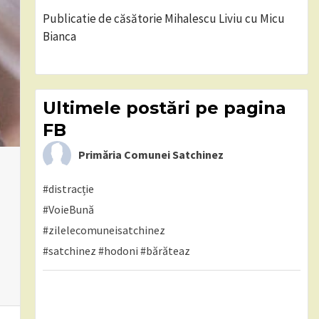
Publicatie de căsătorie Mihalescu Liviu cu Micu
Bianca
Ultimele postări pe pagina
FB
Primăria Comunei Satchinez
#distracție
#VoieBună
#zilelecomuneisatchinez
#satchinez
#hodoni
#bărăteaz