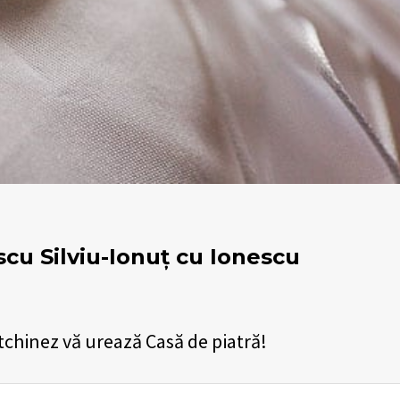
cu Silviu-Ionuț cu Ionescu
tchinez vă urează Casă de piatră!