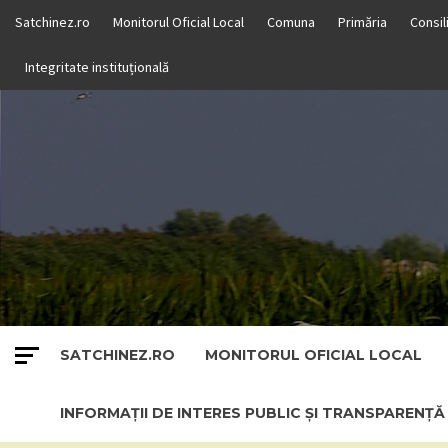
Skip
Satchinez.ro
Monitorul Oficial Local
Comuna
Primăria
Consil
to
content
Integritate instituțională
SATCHINEZ.RO
MONITORUL OFICIAL LOCAL
INFORMAȚII DE INTERES PUBLIC ȘI TRANSPARENȚ