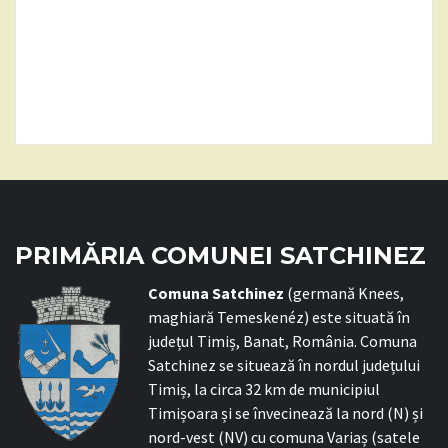
PRIMĂRIA COMUNEI SATCHINEZ
C
omuna Satchinez
(germană Knees,
maghiară Temeskenéz) este situată în
județul Timiș, Banat, România. Comuna
Satchinez se situează în nordul județului
Timiș, la circa 32 km de municipiul
Timișoara și se învecinează la nord (N) și
nord-vest (NV) cu comuna Variaș (satele