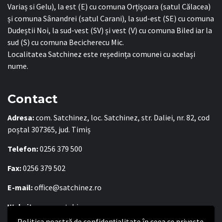
Variaș si Gelu), la est (E) cu comuna Orțișoara (satul Călacea)
și comuna Sânandrei (satul Carani), la sud-est (SE) cu comuna
Dudeștii Noi, la sud-vest (SV) și vest (V) cu comuna Biled iar la
sud (S) cu comuna Becicherecu Mic.
Localitatea Satchinez este reședința comunei cu același
nume.
Contact
Adresa:
com. Satchinez, loc. Satchinez, str. Daliei, nr. 82, cod
poștal 307365, jud. Timiș
Telefon:
0256 379 500
Fax:
0256 379 502
E-mail:
office@satchinez.ro
Website:
www.satchinez.ro
Politica noastră de confidențialitate în ceea ce privește