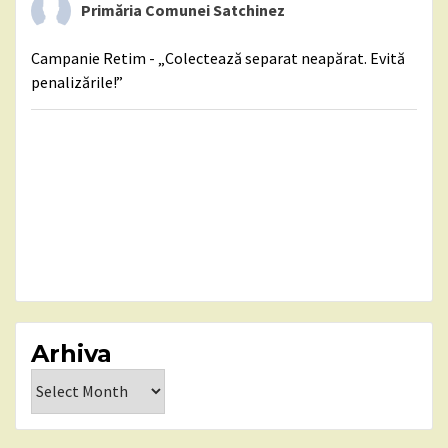
Primăria Comunei Satchinez
Campanie Retim - „Colectează separat neapărat. Evită
penalizările!”
Arhiva
Arhiva