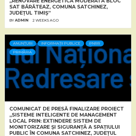
„RENOVARE ENERGETICĂ MODERATĂ BLOC
SAT BĂRĂTEAZ, COMUNA SATCHINEZ,
JUDEȚUL TIMIȘ”
BY
ADMIN
2 WEEKS AGO
ANUNȚURI
INFORMAȚII PUBLICE
PNRR
PRIMĂRIA
COMUNICAT DE PRESĂ FINALIZARE PROIECT
„SISTEME INTELIGENTE DE MANAGEMENT
LOCAL PRIN: EXTINDERE SISTEM DE
MONITORIZARE ȘI SIGURANȚĂ A SPAȚIULUI
PUBLIC ÎN COMUNA SATCHINEZ, JUDEȚUL