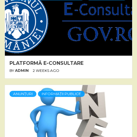
PLATFORMĂ E-CONSULTARE
BY
ADMIN
2 WEEKS AGO
ANUNȚURI
INFORMAȚII PUBLICE