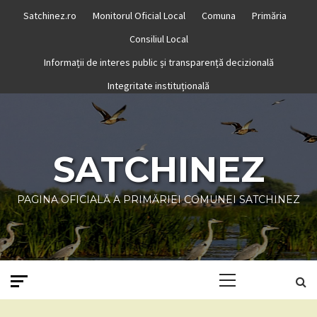
Skip
Satchinez.ro
Monitorul Oficial Local
Comuna
Primăria
to
Consiliul Local
content
Informații de interes public și transparență decizională
Integritate instituțională
SATCHINEZ
PAGINA OFICIALĂ A PRIMĂRIEI COMUNEI SATCHINEZ
Primary
Menu