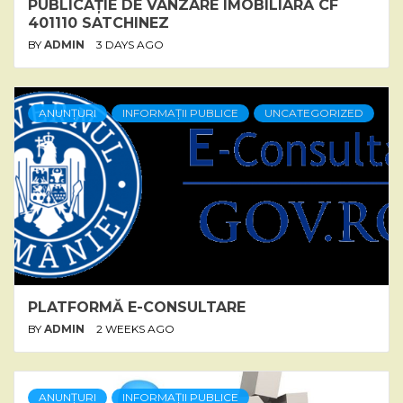
PUBLICAȚIE DE VÂNZARE IMOBILIARĂ CF
401110 SATCHINEZ
BY
ADMIN
3 DAYS AGO
ANUNȚURI
INFORMAȚII PUBLICE
UNCATEGORIZED
PLATFORMĂ E-CONSULTARE
BY
ADMIN
2 WEEKS AGO
ANUNȚURI
INFORMAȚII PUBLICE