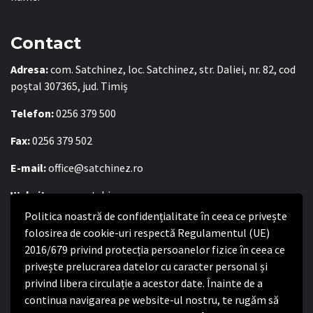
Contact
Adresa:
com. Satchinez, loc. Satchinez, str. Daliei, nr. 82, cod
poștal 307365, jud. Timiș
Telefon:
0256 379 500
Fax:
0256 379 502
E-mail:
office@satchinez.ro
Website:
www.satchinez.ro
Politica noastră de confidențialitate în ceea ce privește
Program cu publicul:
folosirea de cookie-uri respectă Regulamentul (UE)
Luni – Joi:
8:00-16:30
2016/679 privind protecția persoanelor fizice în ceea ce
Vineri:
8:00 – 14:00
privește prelucrarea datelor cu caracter personal și
privind libera circulație a acestor date. Înainte de a
continua navigarea pe website-ul nostru, te rugăm să
Politica de confidențialitate