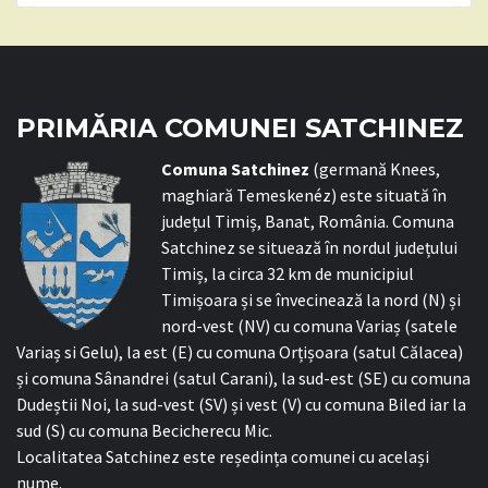
PRIMĂRIA COMUNEI SATCHINEZ
C
omuna Satchinez
(germană Knees,
maghiară Temeskenéz) este situată în
județul Timiș, Banat, România. Comuna
Satchinez se situează în nordul județului
Timiș, la circa 32 km de municipiul
Timișoara și se învecinează la nord (N) și
nord-vest (NV) cu comuna Variaș (satele
Variaș si Gelu), la est (E) cu comuna Orțișoara (satul Călacea)
și comuna Sânandrei (satul Carani), la sud-est (SE) cu comuna
Dudeștii Noi, la sud-vest (SV) și vest (V) cu comuna Biled iar la
sud (S) cu comuna Becicherecu Mic.
Localitatea Satchinez este reședința comunei cu același
nume.