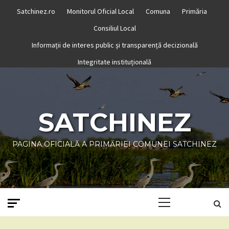
Skip
Satchinez.ro
Monitorul Oficial Local
Comuna
Primăria
to
Consiliul Local
content
Informații de interes public și transparență decizională
Integritate instituțională
SATCHINEZ
PAGINA OFICIALĂ A PRIMĂRIEI COMUNEI SATCHINEZ
Primary
Menu