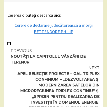
Cererea o puteți descărca aici:
Cerere de declarare judecătorească a morții
BETTENDORF PHILIP
Continue
PREVIOUS
NOUTĂȚI LA CAPITOLUL VÂNZĂRI DE
Reading
TERENURI
NEXT
APEL SELECȚIE PROIECTE – GAL TRIPLEX
CONFINIUM – „DEZVOLTAREA ȘI
MODERNIZAREA SATELOR DIN
MICROREGIUNEA TRIPLEX CONFINIU” ȘI
„SPRIJIN PENTRU REALIZAREA DE
INVESTIȚII ÎN DOMENIUL ENERGIEI