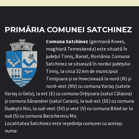
PRIMĂRIA COMUNEI SATCHINEZ
C
omuna Satchinez
(germană Knees,
maghiară Temeskenéz) este situată în
județul Timiș, Banat, România. Comuna
Satchinez se situează în nordul județului
Timiș, la circa 32 km de municipiul
Timișoara și se învecinează la nord (N) și
nord-vest (NV) cu comuna Variaș (satele
Variaș si Gelu), la est (E) cu comuna Orțișoara (satul Călacea)
și comuna Sânandrei (satul Carani), la sud-est (SE) cu comuna
Dudeștii Noi, la sud-vest (SV) și vest (V) cu comuna Biled iar la
sud (S) cu comuna Becicherecu Mic.
Localitatea Satchinez este reședința comunei cu același
nume.