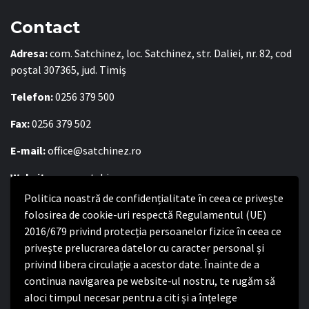
Contact
Adresa:
com. Satchinez, loc. Satchinez, str. Daliei, nr. 82, cod
poștal 307365, jud. Timiș
Telefon:
0256 379 500
Fax:
0256 379 502
E-mail:
office@satchinez.ro
Website:
www.satchinez.ro
Politica noastră de confidențialitate în ceea ce privește
Program cu publicul:
folosirea de cookie-uri respectă Regulamentul (UE)
2016/679 privind protecția persoanelor fizice în ceea ce
Luni – Joi:
8:00-16:30
privește prelucrarea datelor cu caracter personal și
Vineri:
8:00 – 14:00
privind libera circulație a acestor date. Înainte de a
continua navigarea pe website-ul nostru, te rugăm să
Politica de confidențialitate
aloci timpul necesar pentru a citi și a înțelege