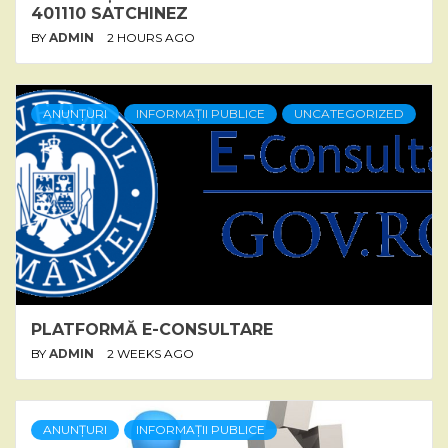
401110 SATCHINEZ
BY
ADMIN
2 HOURS AGO
ANUNȚURI
INFORMAȚII PUBLICE
UNCATEGORIZED
PLATFORMĂ E-CONSULTARE
BY
ADMIN
2 WEEKS AGO
ANUNȚURI
INFORMAȚII PUBLICE