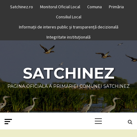
Skip
Satchinez.ro
Monitorul Oficial Local
Comuna
Primăria
to
Consiliul Local
content
Informații de interes public și transparență decizională
Integritate instituțională
SATCHINEZ
PAGINA OFICIALĂ A PRIMĂRIEI COMUNEI SATCHINEZ
Primary
Menu