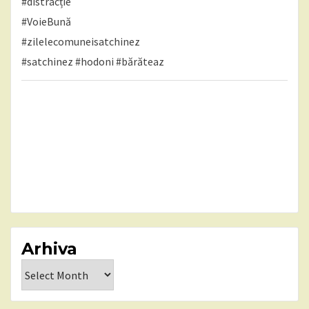
#distracție
#VoieBună
#zilelecomuneisatchinez
#satchinez
#hodoni
#bărăteaz
Arhiva
Arhiva