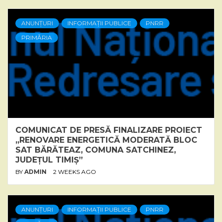
ANUNȚURI
INFORMAȚII PUBLICE
PNRR
PRIMĂRIA
COMUNICAT DE PRESĂ FINALIZARE PROIECT
„RENOVARE ENERGETICĂ MODERATĂ BLOC
SAT BĂRĂTEAZ, COMUNA SATCHINEZ,
JUDEȚUL TIMIȘ”
BY
ADMIN
2 WEEKS AGO
ANUNȚURI
INFORMAȚII PUBLICE
PNRR