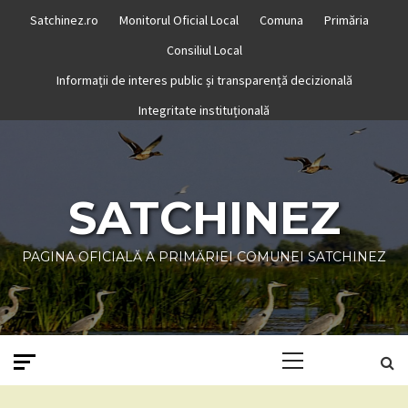
Skip
Satchinez.ro
Monitorul Oficial Local
Comuna
Primăria
to
Consiliul Local
content
Informații de interes public și transparență decizională
Integritate instituțională
SATCHINEZ
PAGINA OFICIALĂ A PRIMĂRIEI COMUNEI SATCHINEZ
Primary
Menu