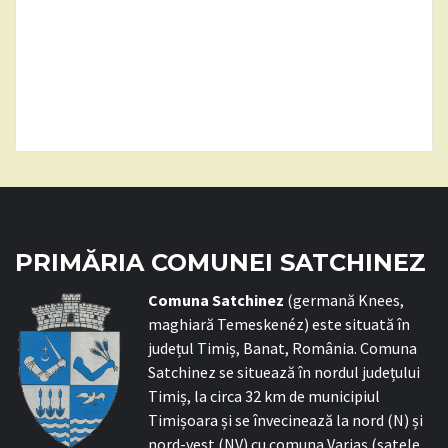
PRIMĂRIA COMUNEI SATCHINEZ
C
omuna Satchinez
(germană Knees,
maghiară Temeskenéz) este situată în
județul Timiș, Banat, România. Comuna
Satchinez se situează în nordul județului
Timiș, la circa 32 km de municipiul
Timișoara și se învecinează la nord (N) și
nord-vest (NV) cu comuna Variaș (satele