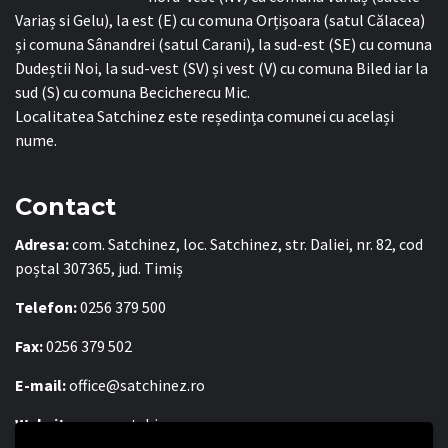
Variaș si Gelu), la est (E) cu comuna Orțișoara (satul Călacea)
și comuna Sânandrei (satul Carani), la sud-est (SE) cu comuna
Dudeștii Noi, la sud-vest (SV) și vest (V) cu comuna Biled iar la
sud (S) cu comuna Becicherecu Mic.
Localitatea Satchinez este reședința comunei cu același
nume.
Contact
Adresa:
com. Satchinez, loc. Satchinez, str. Daliei, nr. 82, cod
poștal 307365, jud. Timiș
Telefon:
0256 379 500
Fax:
0256 379 502
E-mail:
office@satchinez.ro
Website:
www.satchinez.ro