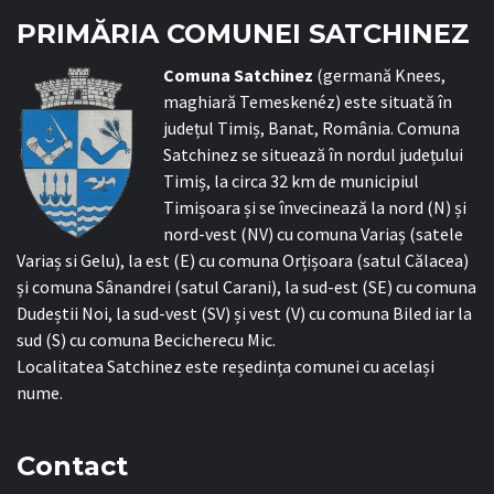
PRIMĂRIA COMUNEI SATCHINEZ
C
omuna Satchinez
(germană Knees,
maghiară Temeskenéz) este situată în
județul Timiș, Banat, România. Comuna
Satchinez se situează în nordul județului
Timiș, la circa 32 km de municipiul
Timișoara și se învecinează la nord (N) și
nord-vest (NV) cu comuna Variaș (satele
Variaș si Gelu), la est (E) cu comuna Orțișoara (satul Călacea)
și comuna Sânandrei (satul Carani), la sud-est (SE) cu comuna
Dudeștii Noi, la sud-vest (SV) și vest (V) cu comuna Biled iar la
sud (S) cu comuna Becicherecu Mic.
Localitatea Satchinez este reședința comunei cu același
nume.
Contact