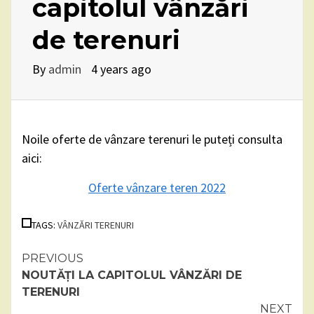
capitolul vânzări
de terenuri
By
admin
4 years ago
Noile oferte de vânzare terenuri le puteți consulta
aici:
Oferte vânzare teren 2022
TAGS:
VÂNZĂRI TERENURI
Continue
PREVIOUS
NOUTĂȚI LA CAPITOLUL VÂNZĂRI DE
Reading
TERENURI
NEXT