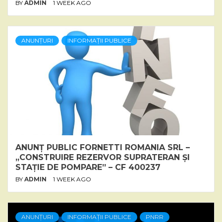
BY
ADMIN
1 WEEK AGO
ANUNȚURI
INFORMAȚII PUBLICE
ANUNȚ PUBLIC FORNETTI ROMANIA SRL –
„CONSTRUIRE REZERVOR SUPRATERAN ȘI
STAȚIE DE POMPARE” – CF 400237
BY
ADMIN
1 WEEK AGO
ANUNȚURI
INFORMAȚII PUBLICE
PNRR