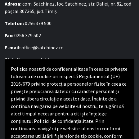
Adresa:
com. Satchinez, loc. Satchinez, str. Daliei, nr. 82, cod
poștal 307365, jud. Timiș
Telefon:
0256 379 500
Fax:
0256 379 502
E-mail:
office@satchinez.ro
Website:
www.satchinez.ro
Politica noastră de confidențialitate în ceea ce privește
Program cu publicul:
folosirea de cookie-uri respectă Regulamentul (UE)
Luni – Joi:
8:00-16:30
2016/679 privind protecția persoanelor fizice în ceea ce
Vineri:
8:00 – 14:00
privește prelucrarea datelor cu caracter personal și
privind libera circulație a acestor date. Înainte de a
continua navigarea pe website-ul nostru, te rugăm să
Politica de confidențialitate
aloci timpul necesar pentru a citi și a înțelege
conținutul Politicii de confidențialitate. Prin
Politica de confidențialitate
continuarea navigării pe website-ul nostru confirmi
Nota de informare privind implementarea Regulamentului
acceptarea utilizării fişierelor de tip cookie, conform