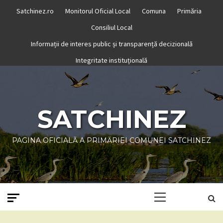
Skip
Satchinez.ro
Monitorul Oficial Local
Comuna
Primăria
to
Consiliul Local
content
Informații de interes public și transparență decizională
Integritate instituțională
SATCHINEZ
PAGINA OFICIALĂ A PRIMĂRIEI COMUNEI SATCHINEZ
Primary
Menu