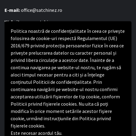
E-mail:
office@satchinez.ro
Website:
www.satchinez.ro
Politica noastră de confidențialitate în ceea ce privește
Program cu publicul:
folosirea de cookie-uri respectă Regulamentul (UE)
Luni – Joi:
2016/679 privind protecția persoanelor fizice în ceea ce
8:00-16:30
Vineri:
privește prelucrarea datelor cu caracter personal și
8:00 – 14:00
privind libera circulație a acestor date. Înainte de a
continua navigarea pe website-ul nostru, te rugăm să
Politica de confidențialitate
aloci timpul necesar pentru a citi și a înțelege
conținutul Politicii de confidențialitate. Prin
Politica de confidențialitate
continuarea navigării pe website-ul nostru confirmi
Nota de informare privind implementarea Regulamentului
acceptarea utilizării fişierelor de tip cookie, conform
(UE) 2016/679
Politicii privind fișierele cookies. Nu uita că poți
Termeni și condiții de utilizare website
modifica în orice moment setările acestor fişiere
cookie, urmând instrucțiunile din Politica privind
fișierele cookies.
Este necesar acordul tău.
Facebook