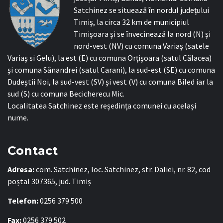
Satchinez se situează în nordul județului
Timiș, la circa 32 km de municipiul
Timișoara și se învecinează la nord (N) și
nord-vest (NV) cu comuna Variaș (satele
Variaș si Gelu), la est (E) cu comuna Orțișoara (satul Călacea)
și comuna Sânandrei (satul Carani), la sud-est (SE) cu comuna
Dudeștii Noi, la sud-vest (SV) și vest (V) cu comuna Biled iar la
sud (S) cu comuna Becicherecu Mic.
Localitatea Satchinez este reședința comunei cu același
nume.
Contact
Adresa:
com. Satchinez, loc. Satchinez, str. Daliei, nr. 82, cod
poștal 307365, jud. Timiș
Telefon:
0256 379 500
Fax:
0256 379 502