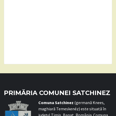
PRIMĂRIA COMUNEI SATCHINEZ
C
omuna Satchinez
(germană Knees,
maghiară Temeskenéz) este situată în
județul Timiș, Banat, România. Comuna