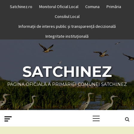
Skip
Satchinez.ro
Monitorul Oficial Local
Comuna
Primăria
to
Consiliul Local
content
Informații de interes public și transparență decizională
Integritate instituțională
SATCHINEZ
PAGINA OFICIALĂ A PRIMĂRIEI COMUNEI SATCHINEZ
Primary
Menu