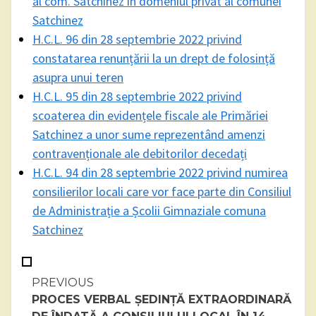
al com. Satchinez în domeniul privat al comunei
Satchinez
H.C.L. 96 din 28 septembrie 2022 privind
constatarea renunțării la un drept de folosință
asupra unui teren
H.C.L. 95 din 28 septembrie 2022 privind
scoaterea din evidențele fiscale ale Primăriei
Satchinez a unor sume reprezentând amenzi
contravenționale ale debitorilor decedați
H.C.L. 94 din 28 septembrie 2022 privind numirea
consilierilor locali care vor face parte din Consiliul
de Administrație a Școlii Gimnaziale comuna
Satchinez
Continue
PREVIOUS
PROCES VERBAL ȘEDINȚĂ EXTRAORDINARĂ
Reading