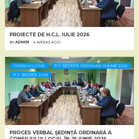
PROIECTE DE H.C.L. IULIE 2026
BY
ADMIN
4 WEEKS AGO
CONSILIU LOCAL
P.V. ȘEDINȚĂ ORDINARĂ 25 IUNIE 2026
P.V. ȘEDINȚE 2026
PROCES VERBAL ȘEDINȚĂ ORDINARĂ A
CONSILIULUI LOCAL ÎN 25 IUNIE 2026