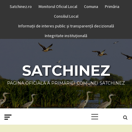
Skip
Satchinez.ro
Monitorul Oficial Local
Comuna
Primăria
to
Consiliul Local
content
Informații de interes public și transparență decizională
Integritate instituțională
SATCHINEZ
PAGINA OFICIALĂ A PRIMĂRIEI COMUNEI SATCHINEZ
Primary
Menu