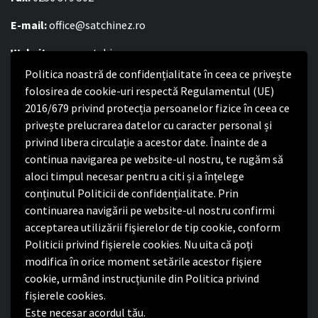
E-mail:
office@satchinez.ro
Website:
www.satchinez.ro
Politica noastră de confidențialitate în ceea ce privește
Program cu publicul:
folosirea de cookie-uri respectă Regulamentul (UE)
Luni – Joi:
2016/679 privind protecția persoanelor fizice în ceea ce
8:00-16:30
Vineri:
privește prelucrarea datelor cu caracter personal și
8:00 – 14:00
privind libera circulație a acestor date. Înainte de a
continua navigarea pe website-ul nostru, te rugăm să
Politica de confidențialitate
aloci timpul necesar pentru a citi și a înțelege
conținutul Politicii de confidențialitate. Prin
Politica de confidențialitate
continuarea navigării pe website-ul nostru confirmi
Nota de informare privind implementarea Regulamentului
acceptarea utilizării fişierelor de tip cookie, conform
(UE) 2016/679
Politicii privind fișierele cookies. Nu uita că poți
Termeni și condiții de utilizare website
modifica în orice moment setările acestor fişiere
cookie, urmând instrucțiunile din Politica privind
fișierele cookies.
Este necesar acordul tău.
Facebook