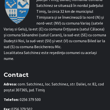
Satchinez se situează în nordul județului
Timiș, la circa 32 km de municipiul
Timișoara și se învecinează la nord (N) și
nord-vest (NV) cu comuna Variaș (satele
Variaș si Gelu), la est (E) cu comuna Orțișoara (satul Călacea)
și comuna Sânandrei (satul Carani), la sud-est (SE) cu comuna
Dudeștii Noi, la sud-vest (SV) și vest (V) cu comuna Biled iar la
sud (S) cu comuna Becicherecu Mic.
Localitatea Satchinez este reședința comunei cu același
nume.
Contact
Adresa:
com. Satchinez, loc. Satchinez, str. Daliei, nr. 82, cod
poștal 307365, jud. Timiș
Telefon:
0256 379 500
Fax:
0256 379 502