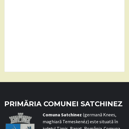
PRIMĂRIA COMUNEI SATCHINEZ
C
omuna Satchinez
(germană Knees,
maghiară Temeskenéz) este situată în
județul Timiș, Banat, România. Comuna