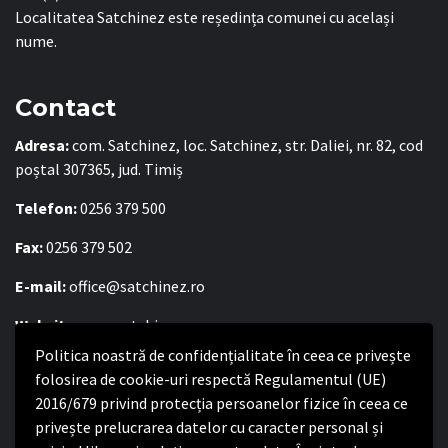
Localitatea Satchinez este reședința comunei cu același
nume.
Contact
Adresa:
com. Satchinez, loc. Satchinez, str. Daliei, nr. 82, cod
poștal 307365, jud. Timiș
Telefon:
0256 379 500
Fax:
0256 379 502
E-mail:
office@satchinez.ro
Website:
www.satchinez.ro
Politica noastră de confidențialitate în ceea ce privește
Program cu publicul:
folosirea de cookie-uri respectă Regulamentul (UE)
Luni – Joi:
8:00-16:30
2016/679 privind protecția persoanelor fizice în ceea ce
Vineri:
8:00 – 14:00
privește prelucrarea datelor cu caracter personal și