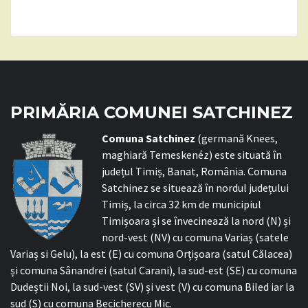
PRIMĂRIA COMUNEI SATCHINEZ
C
omuna Satchinez
(germană Knees,
maghiară Temeskenéz) este situată în
județul Timiș, Banat, România. Comuna
Satchinez se situează în nordul județului
Timiș, la circa 32 km de municipiul
Timișoara și se învecinează la nord (N) și
nord-vest (NV) cu comuna Variaș (satele
Variaș si Gelu), la est (E) cu comuna Orțișoara (satul Călacea)
și comuna Sânandrei (satul Carani), la sud-est (SE) cu comuna
Dudeștii Noi, la sud-vest (SV) și vest (V) cu comuna Biled iar la
sud (S) cu comuna Becicherecu Mic.