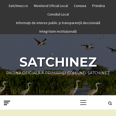
Skip
Satchinez.ro
Monitorul Oficial Local
Comuna
Primăria
to
Consiliul Local
content
Informații de interes public și transparență decizională
Integritate instituțională
SATCHINEZ
PAGINA OFICIALĂ A PRIMĂRIEI COMUNEI SATCHINEZ
Primary
Menu