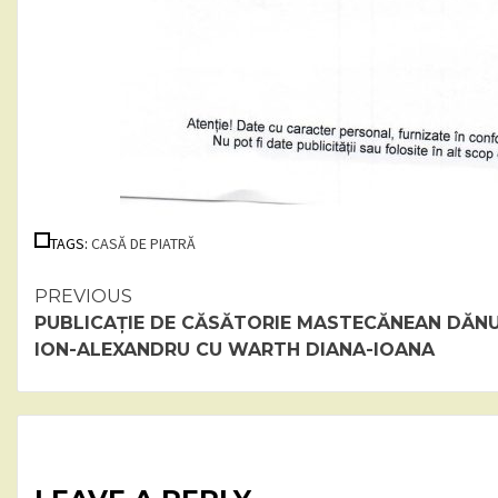
TAGS:
CASĂ DE PIATRĂ
Continue
PREVIOUS
PUBLICAȚIE DE CĂSĂTORIE MASTECĂNEAN DĂNU
Reading
ION-ALEXANDRU CU WARTH DIANA-IOANA