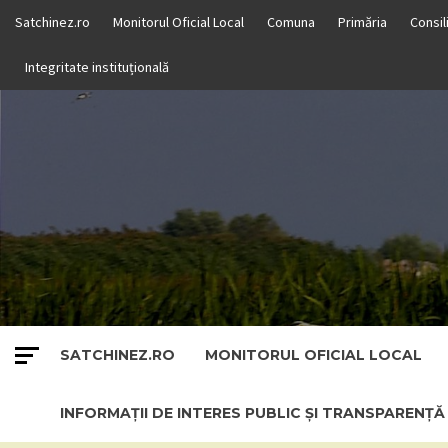
Skip
Satchinez.ro
Monitorul Oficial Local
Comuna
Primăria
Consil
to
content
Integritate instituțională
SATCHINEZ.RO
MONITORUL OFICIAL LOCAL
INFORMAȚII DE INTERES PUBLIC ȘI TRANSPARENȚ