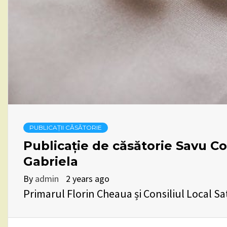
PUBLICAȚII CĂSĂTORIE
Publicație de căsătorie Savu C
Gabriela
By
admin
2 years ago
Primarul Florin Cheaua și Consiliul Local Sa