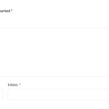
 marked
*
EMAIL
*