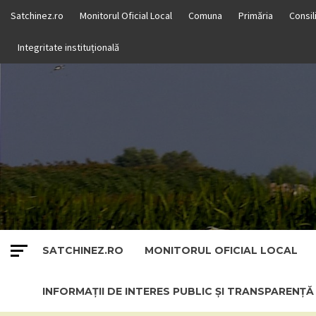
Skip
Satchinez.ro
Monitorul Oficial Local
Comuna
Primăria
Consil
to
content
Integritate instituțională
SATCHINEZ.RO
MONITORUL OFICIAL LOCAL
INFORMAȚII DE INTERES PUBLIC ȘI TRANSPARENȚ