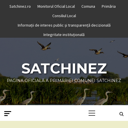
Skip
Satchinez.ro
Monitorul Oficial Local
Comuna
Primăria
to
Consiliul Local
content
Informații de interes public și transparență decizională
Integritate instituțională
SATCHINEZ
PAGINA OFICIALĂ A PRIMĂRIEI COMUNEI SATCHINEZ
Primary
Menu