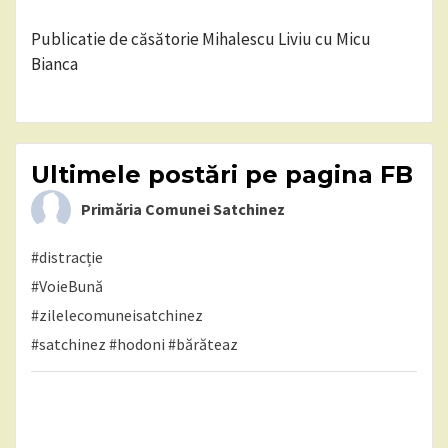
Publicatie de căsătorie Mihalescu Liviu cu Micu
Bianca
Ultimele postări pe pagina FB
Primăria Comunei Satchinez
#distracție
#VoieBună
#zilelecomuneisatchinez
#satchinez
#hodoni
#bărăteaz