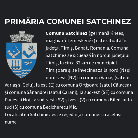
PRIMĂRIA COMUNEI SATCHINEZ
C
omuna Satchinez
(germană Knees,
maghiară Temeskenéz) este situată în
județul Timiș, Banat, România. Comuna
Satchinez se situează în nordul județului
Timiș, la circa 32 km de municipiul
Timișoara și se învecinează la nord (N) și
nord-vest (NV) cu comuna Variaș (satele
Variaș si Gelu), la est (E) cu comuna Orțișoara (satul Călacea)
și comuna Sânandrei (satul Carani), la sud-est (SE) cu comuna
Dudeștii Noi, la sud-vest (SV) și vest (V) cu comuna Biled iar la
sud (S) cu comuna Becicherecu Mic.
Localitatea Satchinez este reședința comunei cu același
nume.