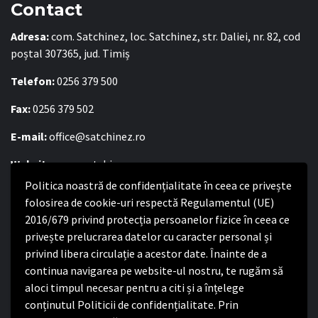
Contact
Adresa:
com. Satchinez, loc. Satchinez, str. Daliei, nr. 82, cod
poștal 307365, jud. Timiș
Telefon:
0256 379 500
Fax:
0256 379 502
E-mail:
office@satchinez.ro
Website:
www.satchinez.ro
Politica noastră de confidențialitate în ceea ce privește
Program cu publicul:
folosirea de cookie-uri respectă Regulamentul (UE)
Luni – Joi:
8:00-16:30
2016/679 privind protecția persoanelor fizice în ceea ce
Vineri:
8:00 – 14:00
privește prelucrarea datelor cu caracter personal și
privind libera circulație a acestor date. Înainte de a
continua navigarea pe website-ul nostru, te rugăm să
Politica de confidențialitate
aloci timpul necesar pentru a citi și a înțelege
conținutul Politicii de confidențialitate. Prin
Politica de confidențialitate