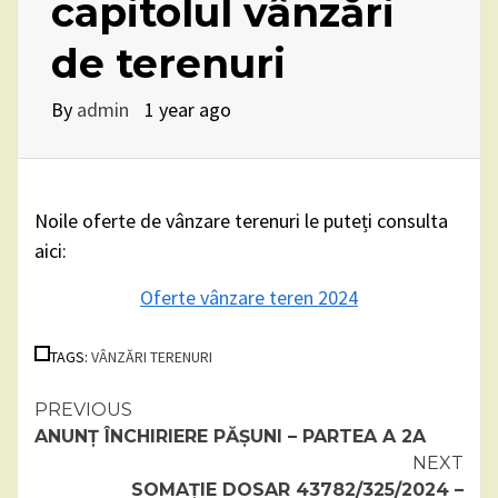
capitolul vânzări
de terenuri
By
admin
1 year ago
Noile oferte de vânzare terenuri le puteți consulta
aici:
Oferte vânzare teren 2024
TAGS:
VÂNZĂRI TERENURI
Continue
PREVIOUS
ANUNȚ ÎNCHIRIERE PĂȘUNI – PARTEA A 2A
Reading
NEXT
SOMAȚIE DOSAR 43782/325/2024 –