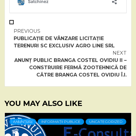
Continue
PREVIOUS
PUBLICAȚIE DE VÂNZARE LICITAȚIE
Reading
TERENURI SC EXCLUSIV AGRO LINE SRL
NEXT
ANUNȚ PUBLIC BRANGA COSTEL OVIDIU II –
CONSTRUIRE FERMĂ ZOOTEHNICĂ DE
CĂTRE BRANGA COSTEL OVIDIU Î.I.
YOU MAY ALSO LIKE
ANUNȚURI
INFORMAȚII PUBLICE
UNCATEGORIZED