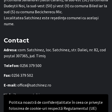
Dudeștii Noi, la sud-vest (SV) și vest (V) cu comuna Biled iar la
sud (S) cu comuna Becicherecu Mic.
Localitatea Satchinez este reședința comunei cu același
nume.
Contact
Adresa:
com. Satchinez, loc. Satchinez, str. Daliei, nr. 82, cod
poștal 307365, jud. Timiș
Telefon:
0256 379 500
Fax:
0256 379 502
E-mail:
office@satchinez.ro
Website:
www.satchinez.ro
Politica noastră de confidențialitate în ceea ce privește
Program cu publicul:
folosirea de cookie-uri respectă Regulamentul (UE)