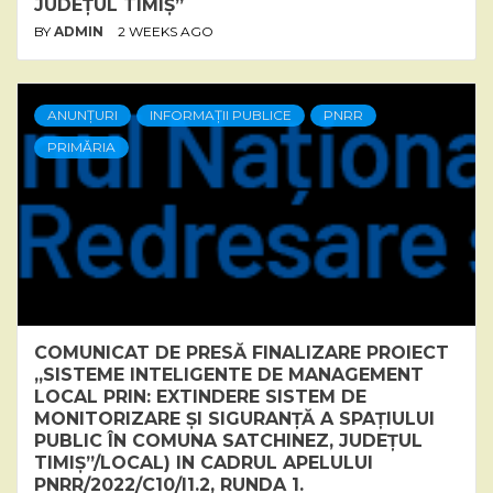
JUDEȚUL TIMIȘ”
BY
ADMIN
2 WEEKS AGO
ANUNȚURI
INFORMAȚII PUBLICE
PNRR
PRIMĂRIA
COMUNICAT DE PRESĂ FINALIZARE PROIECT
„SISTEME INTELIGENTE DE MANAGEMENT
LOCAL PRIN: EXTINDERE SISTEM DE
MONITORIZARE ȘI SIGURANȚĂ A SPAȚIULUI
PUBLIC ÎN COMUNA SATCHINEZ, JUDEȚUL
TIMIȘ”/LOCAL) IN CADRUL APELULUI
PNRR/2022/C10/I1.2, RUNDA 1.