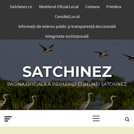
Skip
Satchinez.ro
Monitorul Oficial Local
Comuna
Primăria
to
Consiliul Local
content
Informații de interes public și transparență decizională
Integritate instituțională
SATCHINEZ
PAGINA OFICIALĂ A PRIMĂRIEI COMUNEI SATCHINEZ
Primary
Menu