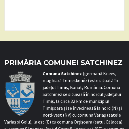
PRIMĂRIA COMUNEI SATCHINEZ
C
omuna Satchinez
(germană Knees,
maghiară Temeskenéz) este situată în
județul Timiș, Banat, România. Comuna
Satchinez se situează în nordul județului
Timiș, la circa 32 km de municipiul
Timișoara și se învecinează la nord (N) și
nord-vest (NV) cu comuna Variaș (satele
Variaș si Gelu), la est (E) cu comuna Orțișoara (satul Călacea)
și comuna Sânandrei (satul Carani), la sud-est (SE) cu comuna