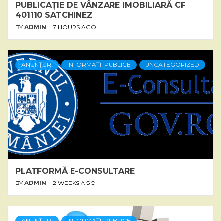
PUBLICAȚIE DE VÂNZARE IMOBILIARĂ CF
401110 SATCHINEZ
BY
ADMIN
7 HOURS AGO
ANUNȚURI
INFORMAȚII PUBLICE
UNCATEGORIZED
PLATFORMĂ E-CONSULTARE
BY
ADMIN
2 WEEKS AGO
ANUNȚURI
INFORMAȚII PUBLICE