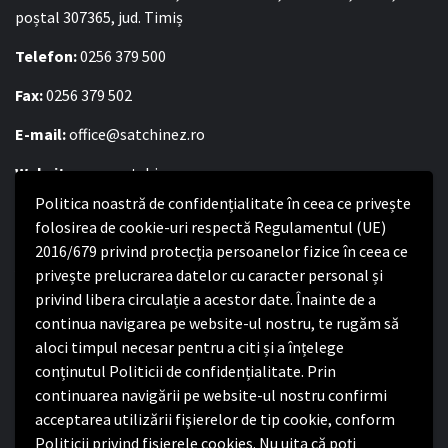
poștal 307365, jud. Timiș
Telefon:
0256 379 500
Fax:
0256 379 502
E-mail:
office@satchinez.ro
Website:
www.satchinez.ro
Politica noastră de confidențialitate în ceea ce privește
Program cu publicul:
folosirea de cookie-uri respectă Regulamentul (UE)
2016/679 privind protecția persoanelor fizice în ceea ce
Luni – Joi:
8:00-16:30
privește prelucrarea datelor cu caracter personal și
Vineri:
8:00 – 14:00
privind libera circulație a acestor date. Înainte de a
continua navigarea pe website-ul nostru, te rugăm să
Politica de confidențialitate
aloci timpul necesar pentru a citi și a înțelege
conținutul Politicii de confidențialitate. Prin
Politica de confidențialitate
continuarea navigării pe website-ul nostru confirmi
Nota de informare privind implementarea Regulamentului
acceptarea utilizării fişierelor de tip cookie, conform
(UE) 2016/679
Politicii privind fișierele cookies. Nu uita că poți