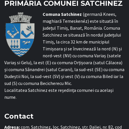
PRIMĂRIA COMUNEI SATCHINEZ
C
omuna Satchinez
(germană Knees,
maghiară Temeskenéz) este situată în
județul Timiș, Banat, România. Comuna
Satchinez se situează în nordul județului
Timiș, la circa 32 km de municipiul
Timișoara și se învecinează la nord (N) și
nord-vest (NV) cu comuna Variaș (satele
Variaș si Gelu), la est (E) cu comuna Orțișoara (satul Călacea)
și comuna Sânandrei (satul Carani), la sud-est (SE) cu comuna
Dudeștii Noi, la sud-vest (SV) și vest (V) cu comuna Biled iar la
sud (S) cu comuna Becicherecu Mic.
Localitatea Satchinez este reședința comunei cu același
nume.
Contact
Adresa:
com. Satchinez, loc. Satchinez, str. Daliei, nr. 82, cod