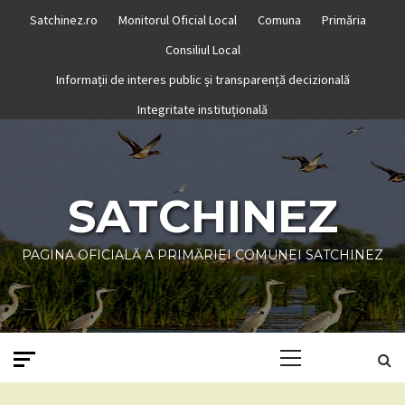
Skip
Satchinez.ro
Monitorul Oficial Local
Comuna
Primăria
to
Consiliul Local
content
Informații de interes public și transparență decizională
Integritate instituțională
SATCHINEZ
PAGINA OFICIALĂ A PRIMĂRIEI COMUNEI SATCHINEZ
Primary
Menu