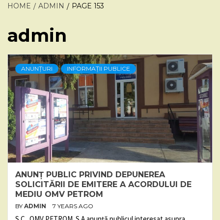
HOME
ADMIN
PAGE 153
admin
ANUNȚURI
INFORMAȚII PUBLICE
ANUNȚ PUBLIC PRIVIND DEPUNEREA
SOLICITĂRII DE EMITERE A ACORDULUI DE
MEDIU OMV PETROM
BY
ADMIN
7 YEARS AGO
S.C. OMV PETROM S.A anunță publicul interesat asupra