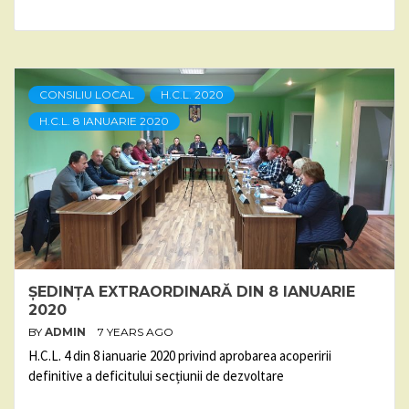
CONSILIU LOCAL
H.C.L. 2020
H.C.L. 8 IANUARIE 2020
ȘEDINȚA EXTRAORDINARĂ DIN 8 IANUARIE
2020
BY
ADMIN
7 YEARS AGO
H.C.L. 4 din 8 ianuarie 2020 privind aprobarea acoperirii
definitive a deficitului secțiunii de dezvoltare