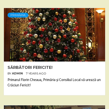
PRIMĂRIA
SĂRBĂTORI FERICITE!
BY
ADMIN
7 YEARS AGO
Primarul Florin Cheaua, Primăria și Consiliul Local vă urează un
Crăciun Fericit!