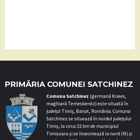
PRIMĂRIA COMUNEI SATCHINEZ
C
omuna Satchinez
(germană Knees,
maghiară Temeskenéz) este situată în
județul Timiș, Banat, România. Comuna
Satchinez se situează în nordul județului
Timiș, la circa 32 km de municipiul
Timișoara și se învecinează la nord (N) și