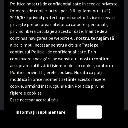
Politica noastră de confidențialitate în ceea ce privește
Program cu publicul:
folosirea de cookie-uri respectă Regulamentul (UE)
Luni – Joi:
2016/679 privind protecția persoanelor fizice în ceea ce
8:00-16:30
Vineri:
privește prelucrarea datelor cu caracter personal și
8:00 – 14:00
privind libera circulație a acestor date. Înainte de a
continua navigarea pe website-ul nostru, te rugăm să
Politica de confidențialitate
aloci timpul necesar pentru a citi și a înțelege
conținutul Politicii de confidențialitate. Prin
Politica de confidențialitate
continuarea navigării pe website-ul nostru confirmi
Nota de informare privind implementarea Regulamentului
acceptarea utilizării fişierelor de tip cookie, conform
(UE) 2016/679
Politicii privind fișierele cookies. Nu uita că poți
Termeni și condiții de utilizare website
modifica în orice moment setările acestor fişiere
cookie, urmând instrucțiunile din Politica privind
fișierele cookies.
Este necesar acordul tău.
Facebook
Informații suplimentare
Accept
Copyright Primăria Comunei Satchinez