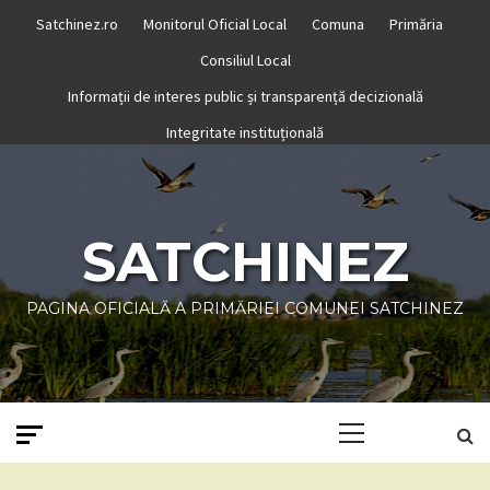
Skip
Satchinez.ro
Monitorul Oficial Local
Comuna
Primăria
to
Consiliul Local
content
Informații de interes public și transparență decizională
Integritate instituțională
SATCHINEZ
PAGINA OFICIALĂ A PRIMĂRIEI COMUNEI SATCHINEZ
Primary
Menu