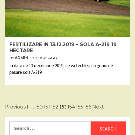
FERTILIZARE IN 13.12.2019 – SOLA A-219 19
HECTARE
BY
ADMIN
7 YEARS AGO
In data de 13 decembrie 2019, se va fertiliza cu gunoi de
pasare sola A-219
Posts
…
153
Previous
1
150
151
152
154
155
156
Next
pagination
Search
for: