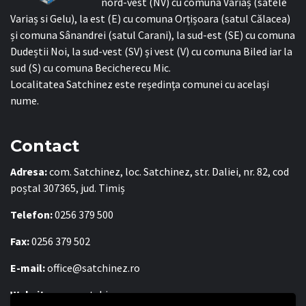
nord-vest (NV) cu comuna Variaș (satele
Variaș si Gelu), la est (E) cu comuna Orțișoara (satul Călacea)
și comuna Sânandrei (satul Carani), la sud-est (SE) cu comuna
Dudeștii Noi, la sud-vest (SV) și vest (V) cu comuna Biled iar la
sud (S) cu comuna Becicherecu Mic.
Localitatea Satchinez este reședința comunei cu același
nume.
Contact
Adresa:
com. Satchinez, loc. Satchinez, str. Daliei, nr. 82, cod
poștal 307365, jud. Timiș
Telefon:
0256 379 500
Fax:
0256 379 502
E-mail:
office@satchinez.ro
Website:
www.satchinez.ro