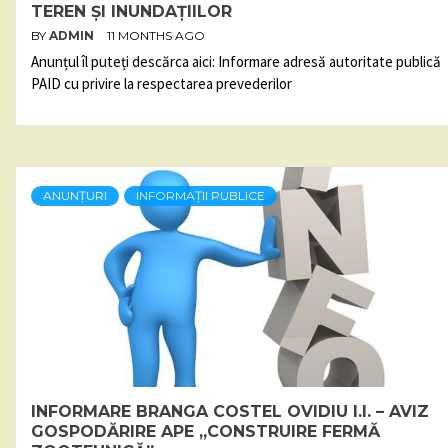
TEREN ȘI INUNDAȚIILOR
BY
ADMIN
11 MONTHS AGO
Anunțul îl puteți descărca aici: Informare adresă autoritate publică
PAID cu privire la respectarea prevederilor
ANUNȚURI
INFORMAȚII PUBLICE
INFORMARE BRANGA COSTEL OVIDIU I.I. – AVIZ
GOSPODĂRIRE APE „CONSTRUIRE FERMĂ