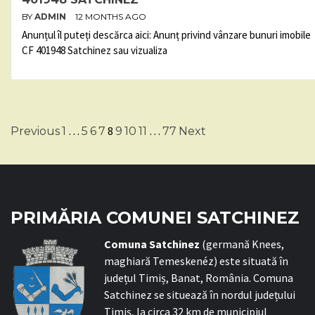
BY
ADMIN
12 MONTHS AGO
Anunțul îl puteți descărca aici: Anunț privind vânzare bunuri imobile
CF 401948 Satchinez sau vizualiza
Posts
…
8
…
Previous
1
5
6
7
9
10
11
77
Next
pagination
PRIMĂRIA COMUNEI SATCHINEZ
C
omuna Satchinez
(germană Knees,
maghiară Temeskenéz) este situată în
județul Timiș, Banat, România. Comuna
Satchinez se situează în nordul județului
Timiș, la circa 32 km de municipiul