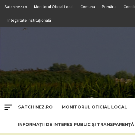
Skip
Satchinez.ro
Monitorul Oficial Local
Comuna
Primăria
Consil
to
content
Integritate instituțională
SATCHINEZ.RO
MONITORUL OFICIAL LOCAL
INFORMAȚII DE INTERES PUBLIC ȘI TRANSPARENȚ