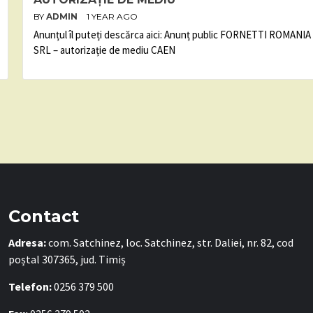
BY
ADMIN
1 YEAR AGO
Anunțul îl puteți descărca aici: Anunț public FORNETTI ROMANIA
SRL – autorizație de mediu CAEN
Contact
Adresa:
com. Satchinez, loc. Satchinez, str. Daliei, nr. 82, cod
poștal 307365, jud. Timiș
Telefon:
0256 379 500