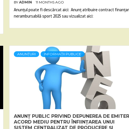
BY
ADMIN
11 MONTHS AGO
Anunțul poate fi descărcat aici: Anunț atribuire contract finanța
nerambursabilă sport 2025 sau vizualizat aici:
ANUNȚURI
INFORMAȚII PUBLICE
ANUNȚ PUBLIC PRIVIND DEPUNEREA DE EMITE
ACORD MEDIU PENTRU ÎNFIINȚAREA UNUI
SISTEM CENTRALIZAT DE PRODUCERE ȘI