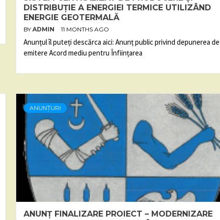
DISTRIBUȚIE A ENERGIEI TERMICE UTILIZÂND
ENERGIE GEOTERMALĂ
BY
ADMIN
11 MONTHS AGO
Anunțul îl puteți descărca aici: Anunț public privind depunerea de
emitere Acord mediu pentru Înființarea
ANUNȚURI
ANUNȚ FINALIZARE PROIECT – MODERNIZARE