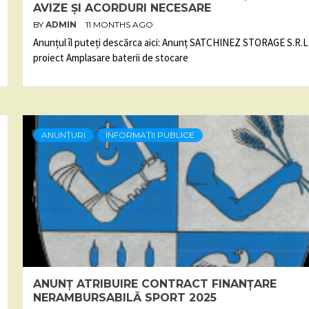
AVIZE ȘI ACORDURI NECESARE
BY
ADMIN
11 MONTHS AGO
Anunțul îl puteți descărca aici: Anunț SATCHINEZ STORAGE S.R.L.
proiect Amplasare baterii de stocare
ANUNȚURI
INFORMAȚII PUBLICE
ANUNȚ ATRIBUIRE CONTRACT FINANȚARE
NERAMBURSABILĂ SPORT 2025