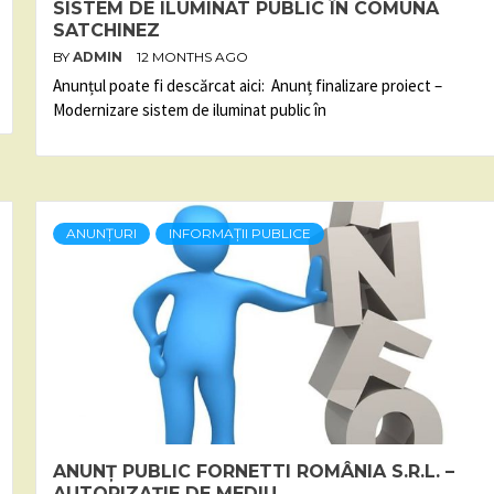
SISTEM DE ILUMINAT PUBLIC ÎN COMUNA
SATCHINEZ
BY
ADMIN
12 MONTHS AGO
Anunțul poate fi descărcat aici: Anunț finalizare proiect –
Modernizare sistem de iluminat public în
ANUNȚURI
INFORMAȚII PUBLICE
ANUNȚ PUBLIC FORNETTI ROMÂNIA S.R.L. –
AUTORIZAȚIE DE MEDIU