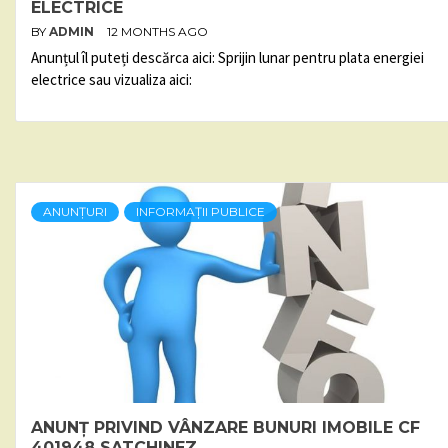
ELECTRICE
BY
ADMIN
12 MONTHS AGO
Anunțul îl puteți descărca aici: Sprijin lunar pentru plata energiei
electrice sau vizualiza aici:
ANUNȚURI
INFORMAȚII PUBLICE
ANUNȚ PRIVIND VÂNZARE BUNURI IMOBILE CF
401948 SATCHINEZ