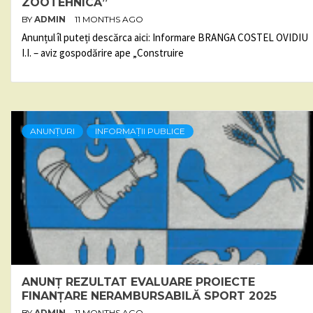
ZOOTEHNICĂ”
BY
ADMIN
11 MONTHS AGO
Anunțul îl puteți descărca aici: Informare BRANGA COSTEL OVIDIU
I.I. – aviz gospodărire ape „Construire
ANUNȚURI
INFORMAȚII PUBLICE
ANUNȚ REZULTAT EVALUARE PROIECTE
FINANȚARE NERAMBURSABILĂ SPORT 2025
BY
ADMIN
11 MONTHS AGO