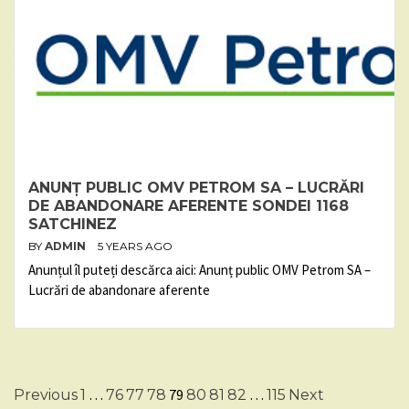
ANUNȚ PUBLIC OMV PETROM SA – LUCRĂRI
DE ABANDONARE AFERENTE SONDEI 1168
SATCHINEZ
BY
ADMIN
5 YEARS AGO
Anunțul îl puteți descărca aici: Anunț public OMV Petrom SA –
Lucrări de abandonare aferente
Posts
…
79
…
Previous
1
76
77
78
80
81
82
115
Next