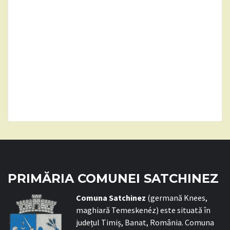
PRIMĂRIA COMUNEI SATCHINEZ
C
omuna Satchinez
(germană Knees,
maghiară Temeskenéz) este situată în
județul Timiș, Banat, România. Comuna