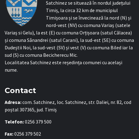
Satchinez se situează în nordul județului
Timiș, la circa 32 km de municipiul
Timișoara și se învecinează la nord (N) și
nord-vest (NV) cu comuna Variaș (satele
Variaș si Gelu), la est (E) cu comuna Orțișoara (satul Călacea)
și comuna Sânandrei (satul Carani), la sud-est (SE) cu comuna
Dudeștii Noi, la sud-vest (SV) și vest (V) cu comuna Biled iar la
sud (S) cu comuna Becicherecu Mic.
Localitatea Satchinez este reședința comunei cu același
nume.
Contact
Adresa:
com. Satchinez, loc. Satchinez, str. Daliei, nr. 82, cod
poștal 307365, jud. Timiș
Telefon:
0256 379 500
Fax:
0256 379 502