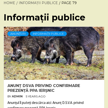
HOME
INFORMAȚII PUBLICE
PAGE 79
Informații publice
ANUNȚURI
INFORMAȚII PUBLICE
ANUNȚ DSVA PRIVIND CONFIRMARE
PREZENȚĂ PPA IERȘNIC
BY
ADMIN
5 YEARS AGO
Anunțul îl puteți descărca aici: Anunț D.S.V.A. privind
confirmare prezență PPA Ierșnic