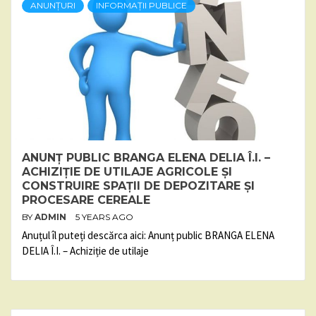
ANUNȚURI
INFORMAȚII PUBLICE
ANUNȚ PUBLIC BRANGA ELENA DELIA Î.I. –
ACHIZIȚIE DE UTILAJE AGRICOLE ȘI
CONSTRUIRE SPAȚII DE DEPOZITARE ȘI
PROCESARE CEREALE
BY
ADMIN
5 YEARS AGO
Anuțul îl puteți descărca aici: Anunț public BRANGA ELENA
DELIA Î.I. – Achiziție de utilaje