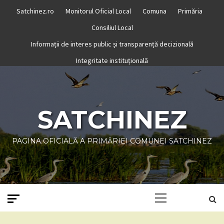
Skip
Satchinez.ro
Monitorul Oficial Local
Comuna
Primăria
to
Consiliul Local
content
Informații de interes public și transparență decizională
Integritate instituțională
SATCHINEZ
PAGINA OFICIALĂ A PRIMĂRIEI COMUNEI SATCHINEZ
Primary
Menu