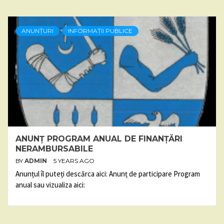
ANUNȚURI
INFORMAȚII PUBLICE
ANUNȚ PROGRAM ANUAL DE FINANȚĂRI
NERAMBURSABILE
BY
ADMIN
5 YEARS AGO
Anunțul îl puteți descărca aici: Anunț de participare Program
anual sau vizualiza aici: