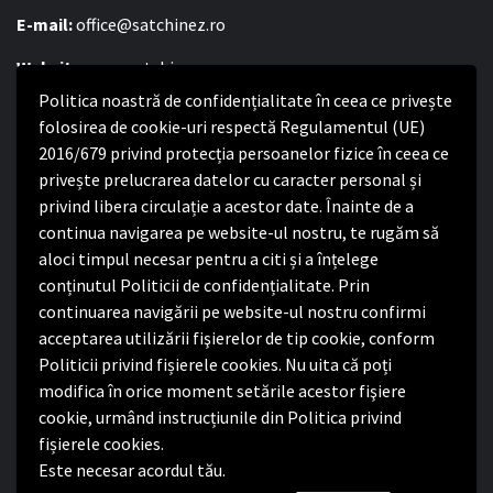
E-mail:
office@satchinez.ro
Website:
www.satchinez.ro
Politica noastră de confidențialitate în ceea ce privește
Program cu publicul:
folosirea de cookie-uri respectă Regulamentul (UE)
Luni – Joi:
2016/679 privind protecția persoanelor fizice în ceea ce
8:00-16:30
Vineri:
privește prelucrarea datelor cu caracter personal și
8:00 – 14:00
privind libera circulație a acestor date. Înainte de a
continua navigarea pe website-ul nostru, te rugăm să
Politica de confidențialitate
aloci timpul necesar pentru a citi și a înțelege
conținutul Politicii de confidențialitate. Prin
Politica de confidențialitate
continuarea navigării pe website-ul nostru confirmi
Nota de informare privind implementarea Regulamentului
acceptarea utilizării fişierelor de tip cookie, conform
(UE) 2016/679
Politicii privind fișierele cookies. Nu uita că poți
Termeni și condiții de utilizare website
modifica în orice moment setările acestor fişiere
cookie, urmând instrucțiunile din Politica privind
fișierele cookies.
Este necesar acordul tău.
Facebook