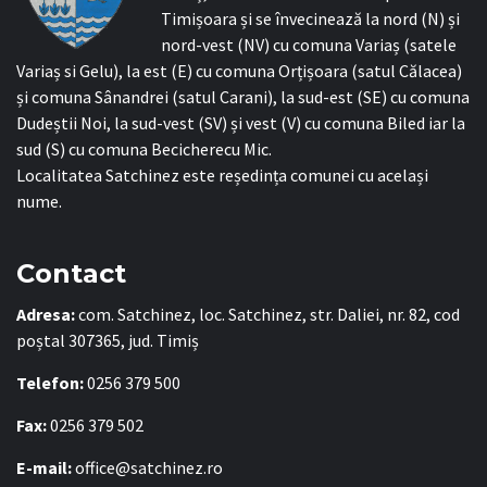
Timișoara și se învecinează la nord (N) și
nord-vest (NV) cu comuna Variaș (satele
Variaș si Gelu), la est (E) cu comuna Orțișoara (satul Călacea)
și comuna Sânandrei (satul Carani), la sud-est (SE) cu comuna
Dudeștii Noi, la sud-vest (SV) și vest (V) cu comuna Biled iar la
sud (S) cu comuna Becicherecu Mic.
Localitatea Satchinez este reședința comunei cu același
nume.
Contact
Adresa:
com. Satchinez, loc. Satchinez, str. Daliei, nr. 82, cod
poștal 307365, jud. Timiș
Telefon:
0256 379 500
Fax:
0256 379 502
E-mail:
office@satchinez.ro