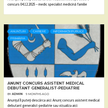
concurs 04.12.2025 – medic specialist medicină familie
ANUNȚURI
CARIERE
INFORMAȚII PUBLICE
PRIMĂRIA
ANUNȚ CONCURS ASISTENT MEDICAL
DEBUTANT GENERALIST-PEDIATRIE
BY
ADMIN
9 MONTHS AGO
Anunțul îl puteți descărca aici: Anunț concurs asistent medical
debutant generalist-pediatrie sau vizualiza aici: