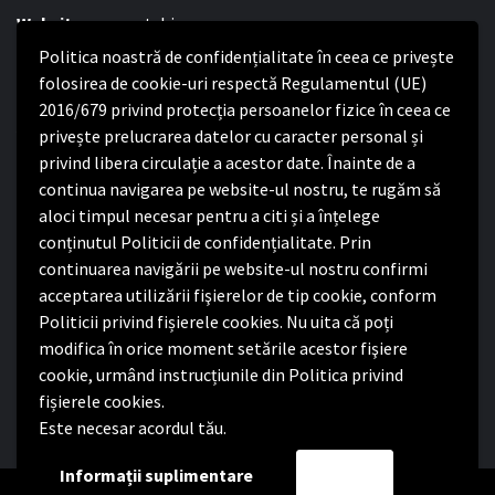
Website:
www.satchinez.ro
Politica noastră de confidențialitate în ceea ce privește
Program cu publicul:
folosirea de cookie-uri respectă Regulamentul (UE)
Luni – Joi:
2016/679 privind protecția persoanelor fizice în ceea ce
8:00-16:30
Vineri:
privește prelucrarea datelor cu caracter personal și
8:00 – 14:00
privind libera circulație a acestor date. Înainte de a
continua navigarea pe website-ul nostru, te rugăm să
Politica de confidențialitate
aloci timpul necesar pentru a citi și a înțelege
conținutul Politicii de confidențialitate. Prin
Politica de confidențialitate
continuarea navigării pe website-ul nostru confirmi
Nota de informare privind implementarea Regulamentului
acceptarea utilizării fişierelor de tip cookie, conform
(UE) 2016/679
Politicii privind fișierele cookies. Nu uita că poți
Termeni și condiții de utilizare website
modifica în orice moment setările acestor fişiere
cookie, urmând instrucțiunile din Politica privind
fișierele cookies.
Este necesar acordul tău.
Facebook
Informații suplimentare
Accept