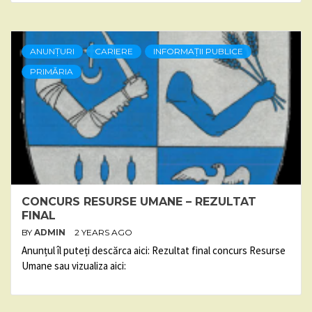
ANUNȚURI
CARIERE
INFORMAȚII PUBLICE
PRIMĂRIA
CONCURS RESURSE UMANE – REZULTAT
FINAL
BY
ADMIN
2 YEARS AGO
Anunțul îl puteți descărca aici: Rezultat final concurs Resurse
Umane sau vizualiza aici: