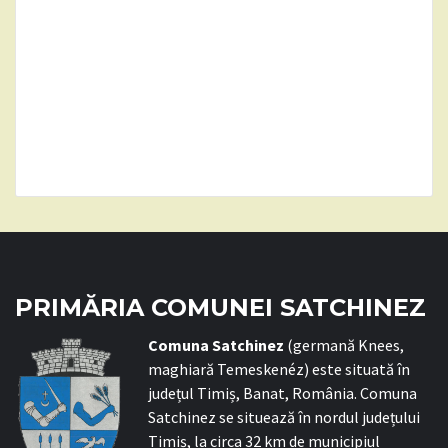
PRIMĂRIA COMUNEI SATCHINEZ
C
omuna Satchinez
(germană Knees,
maghiară Temeskenéz) este situată în
județul Timiș, Banat, România. Comuna
Satchinez se situează în nordul județului
Timiș, la circa 32 km de municipiul