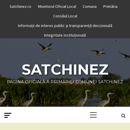
Skip
Satchinez.ro
Monitorul Oficial Local
Comuna
Primăria
to
Consiliul Local
content
Informații de interes public și transparență decizională
Integritate instituțională
SATCHINEZ
PAGINA OFICIALĂ A PRIMĂRIEI COMUNEI SATCHINEZ
Primary
Menu