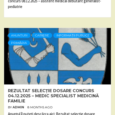
concurs 08.12.2025 – asistent medical debutant generalist-
pediatrie
ANUNȚURI
CARIERE
INFORMAȚII PUBLICE
PRIMĂRIA
REZULTAT SELECȚIE DOSARE CONCURS
04.12.2025 – MEDIC SPECIALIST MEDICINĂ
FAMILIE
BY
ADMIN
8 MONTHS AGO
Anunțul îl puteți descărca aici: Rezultat selecție dosare