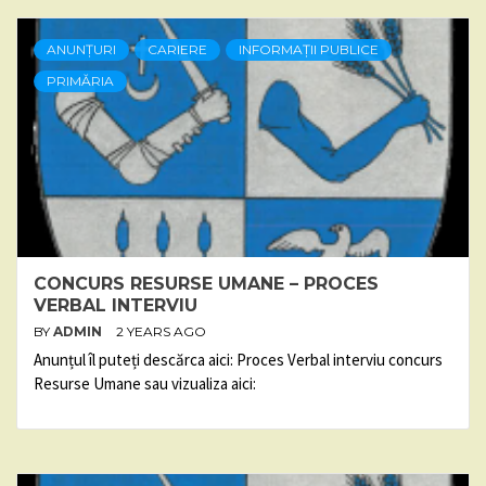
ANUNȚURI
CARIERE
INFORMAȚII PUBLICE
PRIMĂRIA
CONCURS RESURSE UMANE – PROCES
VERBAL INTERVIU
BY
ADMIN
2 YEARS AGO
Anunțul îl puteți descărca aici: Proces Verbal interviu concurs
Resurse Umane sau vizualiza aici: