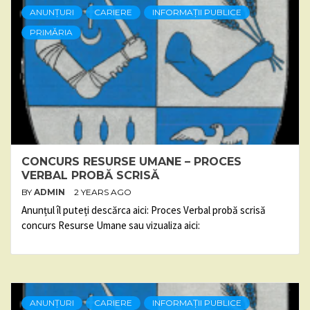
ANUNȚURI
CARIERE
INFORMAȚII PUBLICE
PRIMĂRIA
CONCURS RESURSE UMANE – PROCES
VERBAL PROBĂ SCRISĂ
BY
ADMIN
2 YEARS AGO
Anunțul îl puteți descărca aici: Proces Verbal probă scrisă
concurs Resurse Umane sau vizualiza aici:
ANUNȚURI
CARIERE
INFORMAȚII PUBLICE