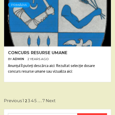
PRIMĂRIA
CONCURS RESURSE UMANE
BY
ADMIN
2 YEARS AGO
Anunțul îl puteți descărca aici: Rezultat selecție dosare
concurs resurse umane sau vizualiza aici:
Posts
2
…
Previous
1
3
4
5
7
Next
pagination