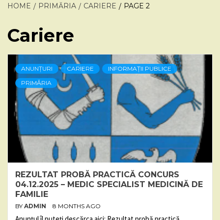
HOME
PRIMĂRIA
CARIERE
PAGE 2
Cariere
ANUNȚURI
CARIERE
INFORMAȚII PUBLICE
PRIMĂRIA
REZULTAT PROBĂ PRACTICĂ CONCURS
04.12.2025 – MEDIC SPECIALIST MEDICINĂ DE
FAMILIE
BY
ADMIN
8 MONTHS AGO
Anunțul îl puteți descărca aici: Rezultat probă practică