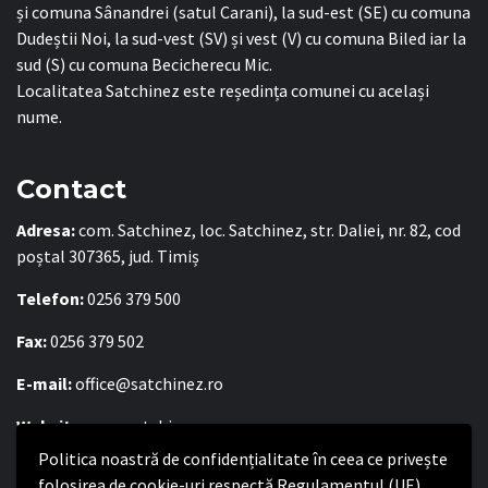
și comuna Sânandrei (satul Carani), la sud-est (SE) cu comuna
Dudeștii Noi, la sud-vest (SV) și vest (V) cu comuna Biled iar la
sud (S) cu comuna Becicherecu Mic.
Localitatea Satchinez este reședința comunei cu același
nume.
Contact
Adresa:
com. Satchinez, loc. Satchinez, str. Daliei, nr. 82, cod
poștal 307365, jud. Timiș
Telefon:
0256 379 500
Fax:
0256 379 502
E-mail:
office@satchinez.ro
Website:
www.satchinez.ro
Politica noastră de confidențialitate în ceea ce privește
Program cu publicul:
folosirea de cookie-uri respectă Regulamentul (UE)