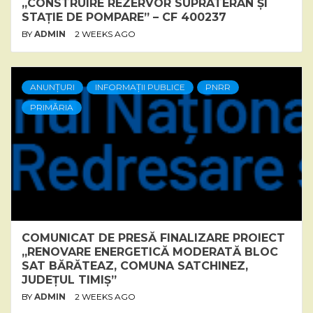
„CONSTRUIRE REZERVOR SUPRATERAN ȘI
STAȚIE DE POMPARE” – CF 400237
BY
ADMIN
2 WEEKS AGO
ANUNȚURI
INFORMAȚII PUBLICE
PNRR
PRIMĂRIA
COMUNICAT DE PRESĂ FINALIZARE PROIECT
„RENOVARE ENERGETICĂ MODERATĂ BLOC
SAT BĂRĂTEAZ, COMUNA SATCHINEZ,
JUDEȚUL TIMIȘ”
BY
ADMIN
2 WEEKS AGO