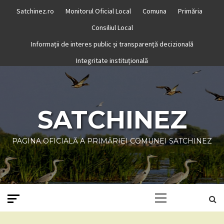
Skip
Satchinez.ro
Monitorul Oficial Local
Comuna
Primăria
to
Consiliul Local
content
Informații de interes public și transparență decizională
Integritate instituțională
SATCHINEZ
PAGINA OFICIALĂ A PRIMĂRIEI COMUNEI SATCHINEZ
Primary
Menu