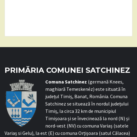
PRIMĂRIA COMUNEI SATCHINEZ
C
omuna Satchinez
(germană Knees,
maghiară Temeskenéz) este situată în
județul Timiș, Banat, România. Comuna
Satchinez se situează în nordul județului
Timiș, la circa 32 km de municipiul
Timișoara și se învecinează la nord (N) și
nord-vest (NV) cu comuna Variaș (satele
Variaș si Gelu), la est (E) cu comuna Orțișoara (satul Călacea)