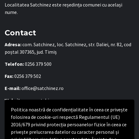
Localitatea Satchinez este reședința comunei cu același
nume.
Contact
Adresa:
com. Satchinez, loc. Satchinez, str. Daliei, nr. 82, cod
poștal 307365, jud. Timiș
Telefon:
0256 379 500
Fax:
0256 379 502
E-mail:
office@satchinez.ro
Website:
www.satchinez.ro
Politica noastră de confidențialitate în ceea ce privește
Program cu publicul:
folosirea de cookie-uri respectă Regulamentul (UE)
Luni – Joi:
2016/679 privind protecția persoanelor fizice în ceea ce
8:00-16:30
Vineri:
privește prelucrarea datelor cu caracter personal și
8:00 – 14:00