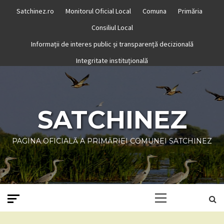
Skip
Satchinez.ro
Monitorul Oficial Local
Comuna
Primăria
to
Consiliul Local
content
Informații de interes public și transparență decizională
Integritate instituțională
SATCHINEZ
PAGINA OFICIALĂ A PRIMĂRIEI COMUNEI SATCHINEZ
Primary
Menu