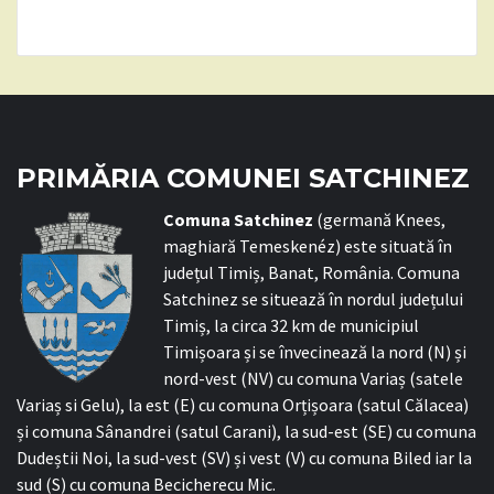
PRIMĂRIA COMUNEI SATCHINEZ
C
omuna Satchinez
(germană Knees,
maghiară Temeskenéz) este situată în
județul Timiș, Banat, România. Comuna
Satchinez se situează în nordul județului
Timiș, la circa 32 km de municipiul
Timișoara și se învecinează la nord (N) și
nord-vest (NV) cu comuna Variaș (satele
Variaș si Gelu), la est (E) cu comuna Orțișoara (satul Călacea)
și comuna Sânandrei (satul Carani), la sud-est (SE) cu comuna
Dudeștii Noi, la sud-vest (SV) și vest (V) cu comuna Biled iar la
sud (S) cu comuna Becicherecu Mic.