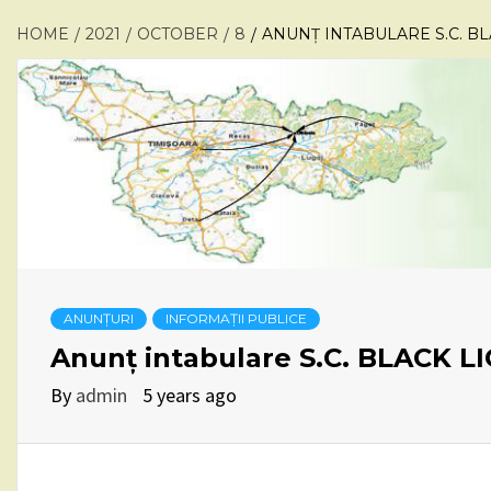
HOME
2021
OCTOBER
8
ANUNȚ INTABULARE S.C. BLA
ANUNȚURI
INFORMAȚII PUBLICE
Anunț intabulare S.C. BLACK LI
By
admin
5 years ago