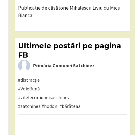
Publicatie de căsătorie Mihalescu Liviu cu Micu
Bianca
Ultimele postări pe pagina
FB
Primăria Comunei Satchinez
#distracție
#VoieBună
#zilelecomuneisatchinez
#satchinez
#hodoni
#bărăteaz