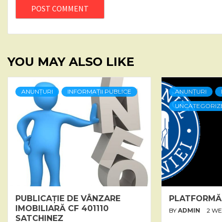
YOU MAY ALSO LIKE
ANUNȚURI
INFORMAȚII PUBLICE
ANUNȚURI
UNCATEGORIZ
PUBLICAȚIE DE VÂNZARE
PLATFORMĂ
IMOBILIARĂ CF 401110
BY
ADMIN
2 W
SATCHINEZ