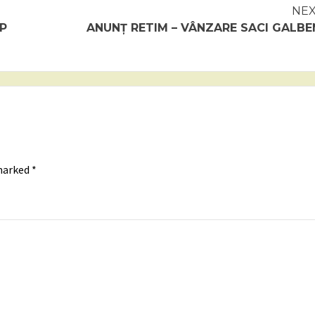
NE
UP
ANUNȚ RETIM – VÂNZARE SACI GALBE
 marked
*