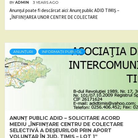
BY
ADMIN
3 YEARS AGO
Anunțul poate fi descărcat aici: Anunț public ADID TIMIȘ –
„ÎNFIINȚAREA UNOR CENTRE DE COLECTARE
ANUNȚURI
INFORMAȚII PUBLICE
ANUNȚ PUBLIC ADID – SOLICITARE ACORD
MEDIU „ÎNFIINȚARE CENTRU DE COLECTARE
SELECTIVĂ A DEȘEURILOR PRIN APORT
VOLUNTAR ÎN JUD. TIMIȘ – LOT 1”