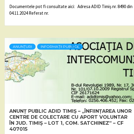
Documentele pot fi consultate aici: Adresa ADID Timiș nr. 8490 din
04.11.2024 Referat nr.
ANUNȚURI
INFORMAȚII PUBLICE
ANUNȚ PUBLIC ADID TIMIȘ – „ÎNFIINȚAREA UNOR
CENTRE DE COLECTARE CU APORT VOLUNTAR
ÎN JUD. TIMIȘ – LOT 1, COM. SATCHINEZ” – CF
407015