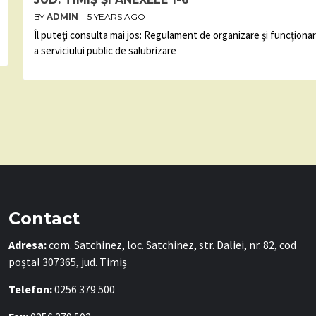
BY
ADMIN
5 YEARS AGO
Îl puteți consulta mai jos: Regulament de organizare și funcționa
a serviciului public de salubrizare
Contact
Adresa:
com. Satchinez, loc. Satchinez, str. Daliei, nr. 82, cod
poștal 307365, jud. Timiș
Telefon:
0256 379 500