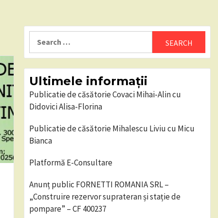
Search
for:
Ultimele informații
Publicatie de căsătorie Covaci Mihai-Alin cu
Didovici Alisa-Florina
Publicatie de căsătorie Mihalescu Liviu cu Micu
Bianca
Platformă E-Consultare
Anunț public FORNETTI ROMANIA SRL –
„Construire rezervor suprateran și stație de
pompare” – CF 400237