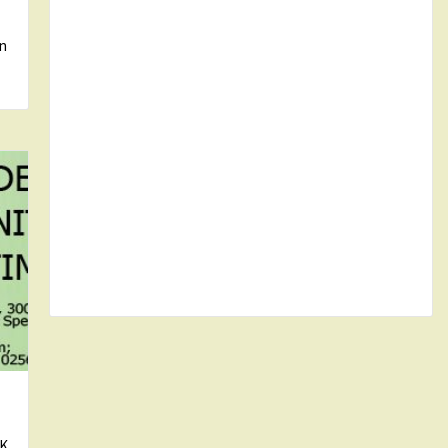
in
CK