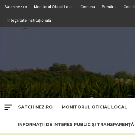
Skip
Satchinez.ro
Monitorul Oficial Local
Comuna
Primăria
Consil
to
content
Integritate instituțională
SATCHINEZ.RO
MONITORUL OFICIAL LOCAL
INFORMAȚII DE INTERES PUBLIC ȘI TRANSPARENȚ