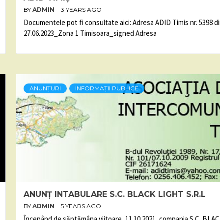
BY
ADMIN
3 YEARS AGO
Documentele pot fi consultate aici: Adresa ADID Timis nr. 5398 d
27.06.2023_Zona 1 Timisoara_signed Adresa
ANUNȚURI
INFORMAȚII PUBLICE
ANUNȚ INTABULARE S.C. BLACK LIGHT S.R.L
BY
ADMIN
5 YEARS AGO
Începând de săptămâna viitoare, 11.10.2021, compania S.C. BLA