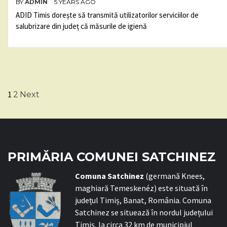
BY
ADMIN
5 YEARS AGO
ADID Timis dorește să transmită utilizatorilor serviciilor de
salubrizare din județ că măsurile de igienă
Posts
1
2
Next
pagination
PRIMĂRIA COMUNEI SATCHINEZ
C
omuna Satchinez
(germană Knees,
maghiară Temeskenéz) este situată în
județul Timiș, Banat, România. Comuna
Satchinez se situează în nordul județului
Timiș, la circa 32 km de municipiul