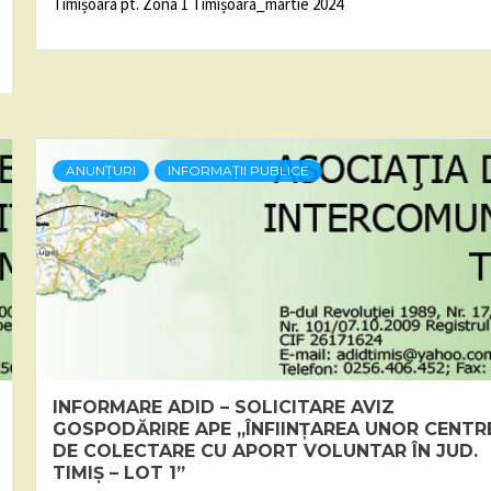
Timișoara pt. Zona 1 Timișoara_martie 2024
ANUNȚURI
INFORMAȚII PUBLICE
INFORMARE ADID – SOLICITARE AVIZ
GOSPODĂRIRE APE „ÎNFIINȚAREA UNOR CENTR
DE COLECTARE CU APORT VOLUNTAR ÎN JUD.
TIMIȘ – LOT 1”