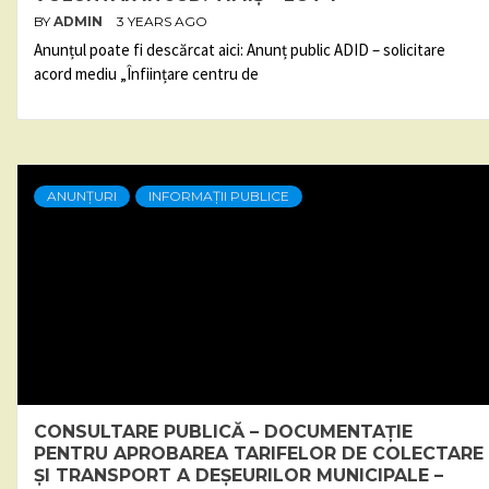
BY
ADMIN
3 YEARS AGO
Anunțul poate fi descărcat aici: Anunț public ADID – solicitare
acord mediu „Înființare centru de
ANUNȚURI
INFORMAȚII PUBLICE
CONSULTARE PUBLICĂ – DOCUMENTAȚIE
PENTRU APROBAREA TARIFELOR DE COLECTARE
ȘI TRANSPORT A DEȘEURILOR MUNICIPALE –