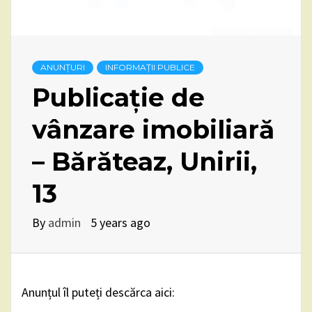
ANUNȚURI
INFORMAȚII PUBLICE
Publicație de
vânzare imobiliară
– Bărăteaz, Unirii,
13
By
admin
5 years ago
Anunțul îl puteți descărca aici: