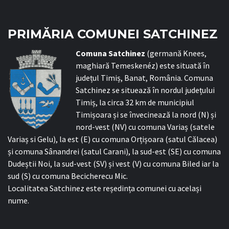
PRIMĂRIA COMUNEI SATCHINEZ
C
omuna Satchinez
(germană Knees,
maghiară Temeskenéz) este situată în
județul Timiș, Banat, România. Comuna
Satchinez se situează în nordul județului
Timiș, la circa 32 km de municipiul
Timișoara și se învecinează la nord (N) și
nord-vest (NV) cu comuna Variaș (satele
Variaș si Gelu), la est (E) cu comuna Orțișoara (satul Călacea)
și comuna Sânandrei (satul Carani), la sud-est (SE) cu comuna
Dudeștii Noi, la sud-vest (SV) și vest (V) cu comuna Biled iar la
sud (S) cu comuna Becicherecu Mic.
Localitatea Satchinez este reședința comunei cu același
nume.