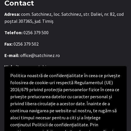
Contact
Adresa:
com. Satchinez, loc. Satchinez, str. Daliei, nr. 82, cod
poștal 307365, jud. Timiș
Telefon:
0256 379 500
Fax:
0256 379 502
E-mail:
office@satchinez.ro
Website:
www.satchinez.ro
Politica noastră de confidențialitate în ceea ce privește
Program cu publicul:
folosirea de cookie-uri respectă Regulamentul (UE)
2016/679 privind protecția persoanelor fizice în ceea ce
Luni – Joi:
8:00-16:30
privește prelucrarea datelor cu caracter personal și
Vineri:
8:00 – 14:00
privind libera circulație a acestor date. Înainte de a
continua navigarea pe website-ul nostru, te rugăm să
Politica de confidențialitate
aloci timpul necesar pentru a citi și a înțelege
conținutul Politicii de confidențialitate. Prin
Politica de confidențialitate