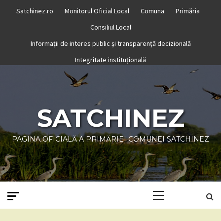
Skip
Satchinez.ro
Monitorul Oficial Local
Comuna
Primăria
to
Consiliul Local
content
Informații de interes public și transparență decizională
Integritate instituțională
SATCHINEZ
PAGINA OFICIALĂ A PRIMĂRIEI COMUNEI SATCHINEZ
Primary
Menu