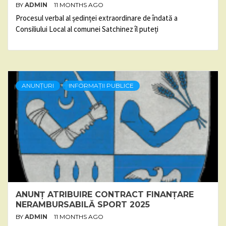
BY
ADMIN
11 MONTHS AGO
Procesul verbal al ședinței extraordinare de îndată a
Consiliului Local al comunei Satchinez îl puteți
ANUNȚURI
INFORMAȚII PUBLICE
ANUNȚ ATRIBUIRE CONTRACT FINANȚARE
NERAMBURSABILĂ SPORT 2025
BY
ADMIN
11 MONTHS AGO