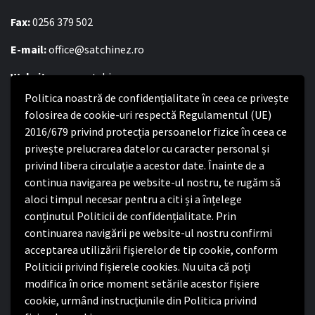
Fax:
0256 379 502
E-mail:
office@satchinez.ro
Website:
www.satchinez.ro
Politica noastră de confidențialitate în ceea ce privește
Program cu publicul:
folosirea de cookie-uri respectă Regulamentul (UE)
Luni – Joi:
2016/679 privind protecția persoanelor fizice în ceea ce
8:00-16:30
Vineri:
privește prelucrarea datelor cu caracter personal și
8:00 – 14:00
privind libera circulație a acestor date. Înainte de a
continua navigarea pe website-ul nostru, te rugăm să
Politica de confidențialitate
aloci timpul necesar pentru a citi și a înțelege
conținutul Politicii de confidențialitate. Prin
Politica de confidențialitate
continuarea navigării pe website-ul nostru confirmi
Nota de informare privind implementarea Regulamentului
acceptarea utilizării fişierelor de tip cookie, conform
(UE) 2016/679
Politicii privind fișierele cookies. Nu uita că poți
Termeni și condiții de utilizare website
modifica în orice moment setările acestor fişiere
cookie, urmând instrucțiunile din Politica privind