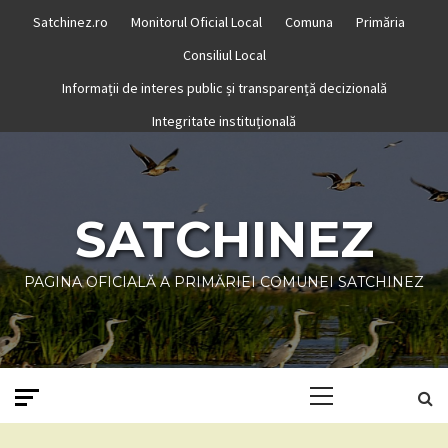
Skip
Satchinez.ro
Monitorul Oficial Local
Comuna
Primăria
to
Consiliul Local
content
Informații de interes public și transparență decizională
Integritate instituțională
SATCHINEZ
PAGINA OFICIALĂ A PRIMĂRIEI COMUNEI SATCHINEZ
Primary
Menu