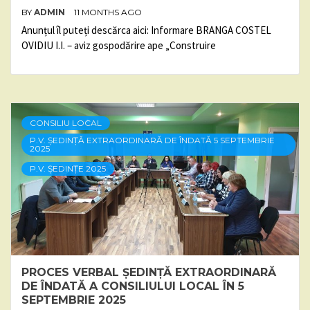
BY
ADMIN
11 MONTHS AGO
Anunțul îl puteți descărca aici: Informare BRANGA COSTEL
OVIDIU I.I. – aviz gospodărire ape „Construire
CONSILIU LOCAL
P.V. ȘEDINȚĂ EXTRAORDINARĂ DE ÎNDATĂ 5 SEPTEMBRIE
2025
P.V. ȘEDINȚE 2025
PROCES VERBAL ȘEDINȚĂ EXTRAORDINARĂ
DE ÎNDATĂ A CONSILIULUI LOCAL ÎN 5
SEPTEMBRIE 2025