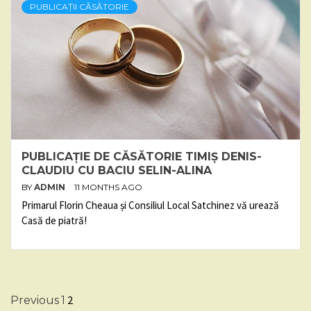
PUBLICAȚII CĂSĂTORIE
PUBLICAȚIE DE CĂSĂTORIE TIMIȘ DENIS-
CLAUDIU CU BACIU SELIN-ALINA
BY
ADMIN
11 MONTHS AGO
Primarul Florin Cheaua și Consiliul Local Satchinez vă urează
Casă de piatră!
Posts
2
Previous
1