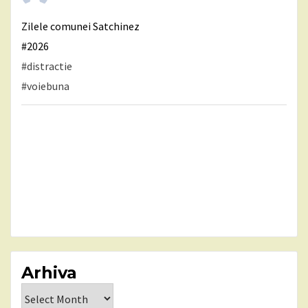
Zilele comunei Satchinez
#2026
#distractie
#voiebuna
Arhiva
Arhiva