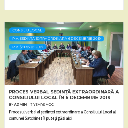
CONSILIU LOCAL
P.V. ȘEDINȚĂ EXTRAORDINARĂ 6 DECEMBRIE 2019
P.V. ȘEDINTE 2019
PROCES VERBAL ȘEDINȚĂ EXTRAORDINARĂ A
CONSILIULUI LOCAL ÎN 6 DECEMBRIE 2019
BY
ADMIN
7 YEARS AGO
Procesul verbal al ședinței extraordinare a Consiliului Local al
comunei Satchinez îl puteți găsi aici: