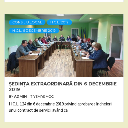
CONSILIU LOCAL
H.C.L. 2019
H.C.L. 6 DECEMBRIE 2019
ȘEDINȚA EXTRAORDINARĂ DIN 6 DECEMBRIE
2019
BY
ADMIN
7 YEARS AGO
H.C.L. 124 din 6 decembrie 2019 privind aprobarea încheierii
unui contract de servicii având ca