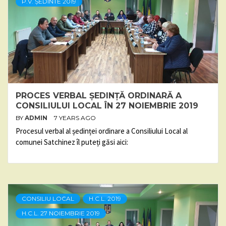
P.V. ȘEDINTE 2019
PROCES VERBAL ȘEDINȚĂ ORDINARĂ A
CONSILIULUI LOCAL ÎN 27 NOIEMBRIE 2019
BY
ADMIN
7 YEARS AGO
Procesul verbal al ședinței ordinare a Consiliului Local al
comunei Satchinez îl puteți găsi aici:
CONSILIU LOCAL
H.C.L. 2019
H.C.L. 27 NOIEMBRIE 2019