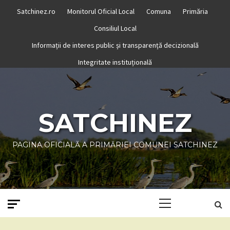
Skip
Satchinez.ro
Monitorul Oficial Local
Comuna
Primăria
to
Consiliul Local
content
Informații de interes public și transparență decizională
Integritate instituțională
SATCHINEZ
PAGINA OFICIALĂ A PRIMĂRIEI COMUNEI SATCHINEZ
Primary
Menu