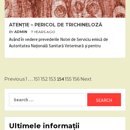
ATENȚIE – PERICOL DE TRICHINELOZĂ
BY
ADMIN
7 YEARS AGO
Având în vedere prevederile Notei de Serviciu emisă de
Autoritatea Națională Sanitară Veterinară și pentru
Posts
…
154
Previous
1
151
152
153
155
156
Next
pagination
Search
for:
Ultimele informații