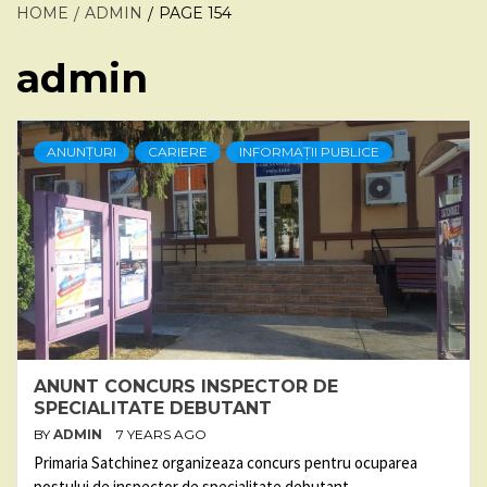
HOME
ADMIN
PAGE 154
admin
ANUNȚURI
CARIERE
INFORMAȚII PUBLICE
ANUNT CONCURS INSPECTOR DE
SPECIALITATE DEBUTANT
BY
ADMIN
7 YEARS AGO
Primaria Satchinez organizeaza concurs pentru ocuparea
postului de inspector de specialitate debutant,