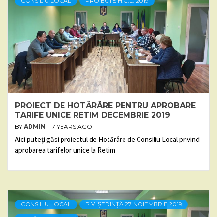
CONSILIU LOCAL
PROIECTE H.C.L. 2019
PROIECT DE HOTĂRÂRE PENTRU APROBARE
TARIFE UNICE RETIM DECEMBRIE 2019
BY
ADMIN
7 YEARS AGO
Aici puteți găsi proiectul de Hotărâre de Consiliu Local privind
aprobarea tarifelor unice la Retim
CONSILIU LOCAL
P.V. ȘEDINȚĂ 27 NOIEMBRIE 2019