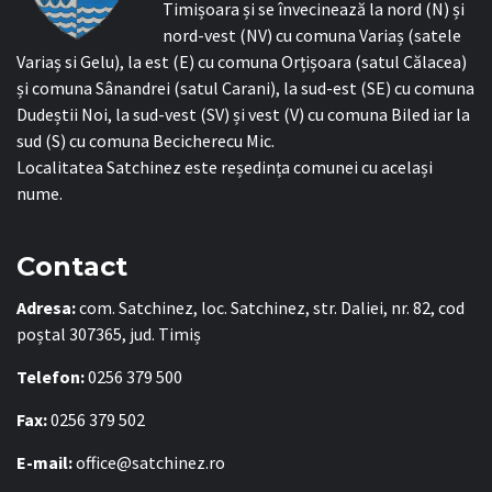
Timișoara și se învecinează la nord (N) și
nord-vest (NV) cu comuna Variaș (satele
Variaș si Gelu), la est (E) cu comuna Orțișoara (satul Călacea)
și comuna Sânandrei (satul Carani), la sud-est (SE) cu comuna
Dudeștii Noi, la sud-vest (SV) și vest (V) cu comuna Biled iar la
sud (S) cu comuna Becicherecu Mic.
Localitatea Satchinez este reședința comunei cu același
nume.
Contact
Adresa:
com. Satchinez, loc. Satchinez, str. Daliei, nr. 82, cod
poștal 307365, jud. Timiș
Telefon:
0256 379 500
Fax:
0256 379 502
E-mail:
office@satchinez.ro