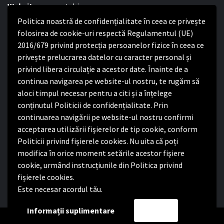
Website:
www.satchinez.ro
Politica noastră de confidențialitate în ceea ce privește
Program cu publicul:
folosirea de cookie-uri respectă Regulamentul (UE)
Luni – Joi:
2016/679 privind protecția persoanelor fizice în ceea ce
8:00-16:30
Vineri:
privește prelucrarea datelor cu caracter personal și
8:00 – 14:00
privind libera circulație a acestor date. Înainte de a
continua navigarea pe website-ul nostru, te rugăm să
Politica de confidențialitate
aloci timpul necesar pentru a citi și a înțelege
conținutul Politicii de confidențialitate. Prin
Politica de confidențialitate
continuarea navigării pe website-ul nostru confirmi
Nota de informare privind implementarea Regulamentului
acceptarea utilizării fişierelor de tip cookie, conform
(UE) 2016/679
Politicii privind fișierele cookies. Nu uita că poți
Termeni și condiții de utilizare website
modifica în orice moment setările acestor fişiere
cookie, urmând instrucțiunile din Politica privind
fișierele cookies.
Este necesar acordul tău.
Facebook
Informații suplimentare
Accept
Copyright Primăria Comunei Satchinez